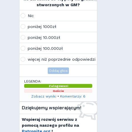
na swoim laptopie
stworzonych w GM?
Wojo
(10:21, 12.02.26)
Tak, po zmianach gmclan przeżywa
Nic
drugą młodość. Najnowsze trendy
wskazują, że ten rok będzie rokiem
poniżej 1000zł
Linuxa, rokiem odejścia od
Facebooka i rokiem odejścia od
poniżej 10.000zł
discorda na rzecz forów
internetowych
poniżej 100.000zł
Kamilek
(21:57, 08.12.25)
K
Ale klimat tu znowu wrócić!
więcej niż poprzednie odpowiedzi
Oddaj głos
LEGENDA:
Zalogowani
Goście
Zobacz wyniki
•
Komentarzy: 6
Dziękujemy wspierającym!
Wspieraj rozwój serwisu z
pomocą naszego profilu na
Patronite.org
!