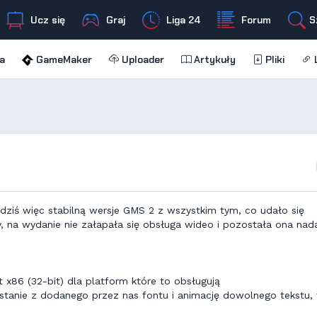
Ucz się
Graj
Liga 24
Forum
S
a
GameMaker
Uploader
Artykuły
Pliki
L
o dziś więc stabilną wersje GMS 2 z wszystkim tym, co udało się
y, na wydanie nie załapała się obsługa wideo i pozostała ona nad
 x86 (32-bit) dla platform które to obsługują
tanie z dodanego przez nas fontu i animację dowolnego tekstu, 