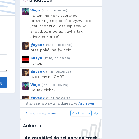
RuLing
,
Voytec
,
GreenClover
,
l...
,
Cebul
,
Add92
,
h...
Wojo
(21:21, 28.06.26)
na ten moment czerwiec
prezentuje się dość przyzwoicie
jesli chodzi o ilosc wpisow w
shoutboxie bo aż trzy! a taki
styczeń zero :0
gnysek
(15:06, 10.06.26)
oraz pokój na świecie
Kuzyn
(17:16, 08.06.26)
i urlop
gnysek
(11:13, 05.05.26)
czekamy na GMRT
j
Wojo
(14:53, 04.05.26)
Co tak cicho?
gnysek
(11:01, 30.04.26)
Starsze wpisy znajdziesz w
Grill panie, grill.
Archiwum
.
Wojo
(14:18, 29.04.26)
Dodaj nowy wpis
Archiwum
Jak planujecie spędzić najbliższą
majówkę?
Ankieta
Wojo
(13:15, 13.03.26)
Ja zainstalowałem sobie Linux mint
Ile zarobiłeś do tej pory na grach