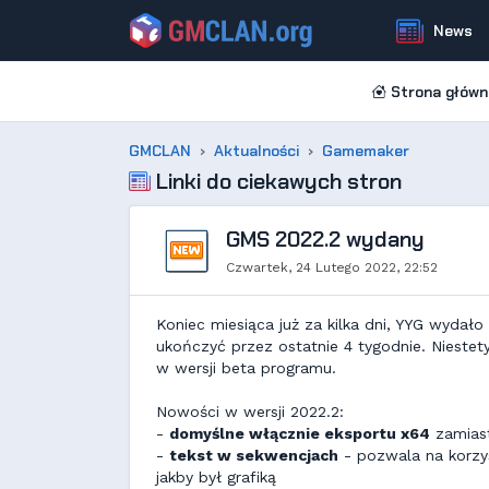
News
Strona główn
GMCLAN
Aktualności
Gamemaker
Linki do ciekawych stron
GMS 2022.2 wydany
Czwartek, 24 Lutego 2022, 22:52
Koniec miesiąca już za kilka dni, YYG wydał
ukończyć przez ostatnie 4 tygodnie. Niestet
w wersji beta programu.
Nowości w wersji 2022.2:
-
domyślne włącznie eksportu x64
zamiast
-
tekst w sekwencjach
- pozwala na korzys
jakby był grafiką