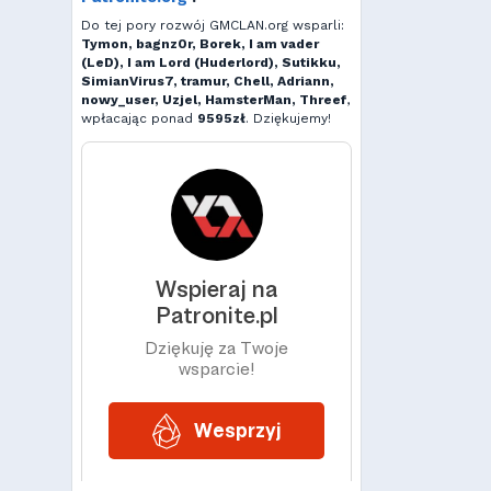
Do tej pory rozwój GMCLAN.org wsparli:
Tymon, bagnz0r, Borek, I am vader
(LeD), I am Lord (Huderlord), Sutikku,
SimianVirus7, tramur, Chell, Adriann,
nowy_user, Uzjel, HamsterMan, Threef
,
wpłacając ponad
9595zł
. Dziękujemy!