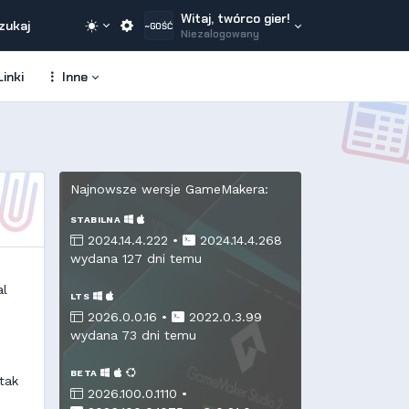
Witaj, twórco gier!
zukaj
~GOŚĆ
Niezalogowany
inki
Inne
Najnowsze wersje GameMakera:
STABILNA
2024.14.4.222 •
2024.14.4.268
wydana 127 dni temu
al
LTS
2026.0.0.16 •
2022.0.3.99
wydana 73 dni temu
BETA
tak
2026.100.0.1110 •