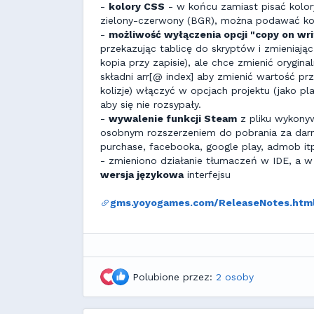
-
kolory CSS
- w końcu zamiast pisać kolory
zielony-czerwony (BGR), można podawać ko
-
możliwość wyłączenia opcji "copy on writ
przekazując tablicę do skryptów i zmieniając 
kopia przy zapisie), ale chce zmienić orygi
składni arr[@ index] aby zmienić wartość prz
kolizje) włączyć w opcjach projektu (jako pl
aby się nie rozsypały.
-
wywalenie funkcji Steam
z pliku wykonyw
osobnym rozszerzeniem do pobrania za darm
purchase, facebooka, google play, admob it
- zmieniono działanie tłumaczeń w IDE, a w 
wersja językowa
interfejsu
gms.yoyogames.com/ReleaseNotes.htm
Polubione przez:
2 osoby