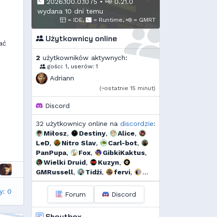
2026.100.0.1075
•
0.21.0
wydana 10 dni temu
= IDE,
= Runtime,
= GMRT
Użytkownicy online
ać
2
użytkowników aktywnych:
gości: 1, userów: 1
Adriann
(~ostatnie 15 minut)
Discord
32 użytkownicy online na
discordzie
:
Miłosz
,
Destiny
,
Alice
,
LeD
,
Nitro Slav
,
Carl-bot
,
PanPupa
,
Fox
,
GibkiKaktus
,
Wielki Druid
,
Kuzyn
,
GMRussell
,
Tidżi
,
fervi
,
Threef
,
Murrri
,
HappyOrange
,
y: 0
Dyno
,
🆅🅸🆃🅾74🅼
,
szmalu
,
Forum
Discord
OdrzuconyKrakers
,
Ulti
,
Kandif
,
bagno
,
Mtax
,
Shoutbox