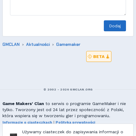
Dodaj
GMCLAN
Aktualności
Gamemaker
BETA
© 2002 - 2026 GMCLAN.ORG
Game Makers' Clan
to serwis o programie GameMaker i nie
tylko. Tworzony jest od 24 lat przez społeczność z Polski,
która wspiera się w tworzeniu gier i programowaniu.
Informacje o ciasteczkach
|
Polityka prywatności
|
Redakcja & kontakt
Używamy ciasteczek do zapisywania informacji o
Wszelkie prawa zastrzeżone. Kopiowanie materiałów bez zgody