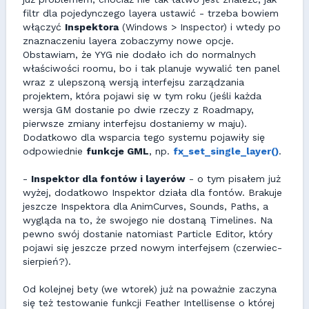
filtr dla pojedynczego layera ustawić - trzeba bowiem
włączyć
Inspektora
(Windows > Inspector) i wtedy po
znaznaczeniu layera zobaczymy nowe opcje.
Obstawiam, że YYG nie dodało ich do normalnych
właściwości roomu, bo i tak planuje wywalić ten panel
wraz z ulepszoną wersją interfejsu zarządzania
projektem, która pojawi się w tym roku (jeśli każda
wersja GM dostanie po dwie rzeczy z Roadmapy,
pierwsze zmiany interfejsu dostaniemy w maju).
Dodatkowo dla wsparcia tego systemu pojawiły się
odpowiednie
funkcje GML
, np.
fx_set_single_layer()
.
-
Inspektor dla fontów i layerów
- o tym pisałem już
wyżej, dodatkowo Inspektor działa dla fontów. Brakuje
jeszcze Inspektora dla AnimCurves, Sounds, Paths, a
wygląda na to, że swojego nie dostaną Timelines. Na
pewno swój dostanie natomiast Particle Editor, który
pojawi się jeszcze przed nowym interfejsem (czerwiec-
sierpień?).
Od kolejnej bety (we wtorek) już na poważnie zaczyna
się też testowanie funkcji Feather Intellisense o której