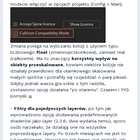
możecie włączyć w opcjach projektu (Config > Main).
Zmiana polega na wyliczaniu kolizji z użyciem typu
liczbowego
float
(zmiennoprzecinkowe), zamiast real
(całkowite). Ma to znaczący
korzystny wpływ na
obiekty przeskalowane
, bowiem niektóre kolizje nie
działały prawidłowo dla ułamkowego skalowania
małych spritów i potrafiły się rozjeżdżać o parę pikseli.
Gdyby jednak wasza gra sobie z tym radziła,
zostawiono opcję działania "po staremu". Czasem i YYG
pomyśli
-
Filtry dla pojedynczych layerów
, po tym jak
wprowadzono opcję dodawania predefiniowanych
shaderów jako layer (2.3.6, dwa wydania temu), sporo
osób narzekało, że działają one na wszystkie
poprzedzające layery. Po trzech miesiącach nie jest to
już problemem, chociaż nie tak łatwo jest znaleźć, jak