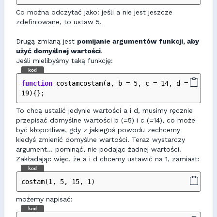
Co można odczytać jako: jeśli a nie jest jeszcze
zdefiniowane, to ustaw 5.
Drugą zmianą jest
pomijanie argumentów funkcji, aby
użyć domyślnej wartości
.
Jeśli mielibyśmy taką funkcję:
kod
function
 costamcostam(a, b = 5, c = 14, d = 
19){};
To chcą ustalić jedynie wartości a i d, musimy ręcznie
przepisać domyślne wartości b (=5) i c (=14), co może
być kłopotliwe, gdy z jakiegoś powodu zechcemy
kiedyś zmienić domyślne wartości. Teraz wystarczy
argument... pominąć, nie podając żadnej wartości.
Zakładając więc, że a i d chcemy ustawić na 1, zamiast:
kod
costam(1, 5, 15, 1)
możemy napisać:
kod