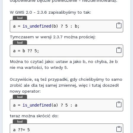
odpowiednie będzie powiedzenie - niezdefiniowana).
W GMS 2.0 - 2.3.6 zapisalibyśmy to tak:
kod
a = 
is_undefined
(b) ? 5 : b;
Tymczasem w wersji 2.3.7 można prościej:
kod
a = b ?? 5;
Można to czytać jako: ustaw a jako b, no chyba, że b
nie ma wartości, to wtedy 5.
Oczywiście, są też przypadki, gdy chcielibyśmy to samo
zrobić ale dla tej samej zmiennej, więc i tutaj doszedł
nowy operator:
kod
a = 
is_undefined
(a) ? 5 : a
teraz można skrócić do:
kod
a ??= 5