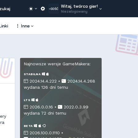
Witaj, twórco gier!
zukaj
~GOŚĆ
Niezalogowany
inki
Inne
Najnowsze wersje GameMakera:
STABILNA
2024.14.4.222 •
2024.14.4.268
wydana 126 dni temu
LTS
2026.0.0.16 •
2022.0.3.99
wydana 72 dni temu
ery
era
BETA
2026.100.0.1110 •