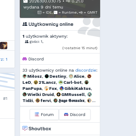
2026.100.0.1075
•
0.21.0
wydana 9 dni temu
= IDE,
= Runtime,
= GMRT
Użytkownicy online
1
użytkownik aktywny:
gości: 1,
(~ostatnie 15 minut)
Discord
z: 1
33 użytkownicy online na
discordzie
:
Miłosz
,
Destiny
,
Alice
,
LeD
,
21Lancz
,
Carl-bot
,
PanPupa
,
Fox
,
GibkiKaktus
,
Wielki Druid
,
GMRussell
,
#1
Tidżi
,
fervi
,
𝕳𝖚𝖌𝖔 𝕲𝖔𝖓𝖝𝖆𝖑𝖊𝖝
,
Threef
,
s...
,
Murrri
,
HappyOrange
,
Dyno
,
Forum
Discord
🆅🅸🆃🅾74🅼
,
szmalu
,
Korodzik
,
Sporek
,
Shoutbox
OdrzuconyKrakers
,
Ulti
,