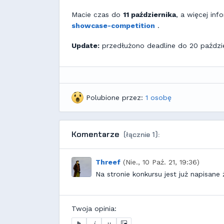
Macie czas do
11 października
, a więcej inf
showcase-competition
.
Update:
przedłużono deadline do 20 paździe
Polubione przez:
1 osobę
Komentarze
(łącznie 1):
Threef
(Nie., 10 Paź. 21, 19:36)
Na stronie konkursu jest już napisan
Twoja opinia:
b
i
u