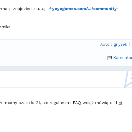
ormacji znajdziecie tutaj:
yoyogames.com/.../community-
rnika.
Autor:
gnysek
Komentar
e że mamy czas do 21, ale regulamin i FAQ wciąż mówią o 11