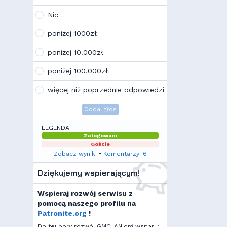
Wojo
(10:21, 12.02.26)
Tak, po zmianach gmclan przeżywa
Nic
drugą młodość. Najnowsze trendy
wskazują, że ten rok będzie rokiem
poniżej 1000zł
Linuxa, rokiem odejścia od
Facebooka i rokiem odejścia od
poniżej 10.000zł
discorda na rzecz forów
internetowych
poniżej 100.000zł
Kamilek
(21:57, 08.12.25)
K
Ale klimat tu znowu wrócić!
więcej niż poprzednie odpowiedzi
Oddaj głos
LEGENDA:
Zalogowani
Goście
Zobacz wyniki
•
Komentarzy: 6
Dziękujemy wspierającym!
Wspieraj rozwój serwisu z
pomocą naszego profilu na
Patronite.org
!
Do tej pory rozwój GMCLAN.org wsparli: