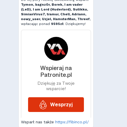
Tymon, bagnz0r, Borek, I am vader
(LeD), I am Lord (Huderlord), Sutikku,
SimianVirus7, tramur, Chell, Adriann,
nowy_user, Uzjel, HamsterMan, Threef
,
wpłacając ponad
9595zł
. Dziękujemy!
Wsparł nas także
https://fibinco.pl/