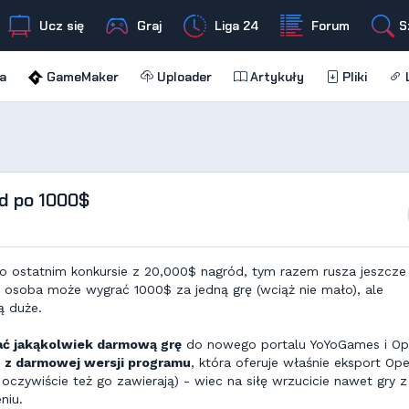
Ucz się
Graj
Liga 24
Forum
S
a
GameMaker
Uploader
Artykuły
Pliki
L
ód po 1000$
o ostatnim konkursie z 20,000$ nagród, tym razem rusza jeszcze
 osoba może wygrać 1000$ za jedną grę (wciąż nie mało), ale
ą duże.
ć jakąkolwiek darmową grę
do nowego portalu YoYoGames i Op
e
z darmowej wersji programu
, która oferuje właśnie eksport Op
oczywiście też go zawierają) - wiec na siłę wrzucicie nawet gry z
niu.