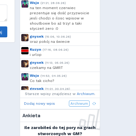
Kandif
,
Danieo
,
bagno
,
Wojo
(21:21, 28.06.26)
Arrekin
,
Voytec
,
szynka
,
na ten moment czerwiec
moeglich
,
h...
prezentuje się dość przyzwoicie
jesli chodzi o ilosc wpisow w
shoutboxie bo aż trzy! a taki
styczeń zero :0
j
gnysek
(15:06, 10.06.26)
oraz pokój na świecie
Kuzyn
(17:16, 08.06.26)
i urlop
gnysek
(11:13, 05.05.26)
czekamy na GMRT
Wojo
(14:53, 04.05.26)
Co tak cicho?
gnysek
(11:01, 30.04.26)
Starsze wpisy znajdziesz w
Grill panie, grill.
Archiwum
.
Wojo
(14:18, 29.04.26)
Dodaj nowy wpis
Archiwum
Jak planujecie spędzić najbliższą
majówkę?
Ankieta
Wojo
(13:15, 13.03.26)
Ja zainstalowałem sobie Linux mint
Ile zarobiłeś do tej pory na grach
na swoim laptopie
stworzonych w GM?