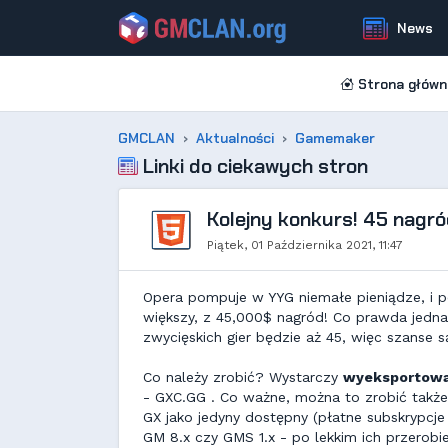
News
Strona główn
GMCLAN
Aktualności
Gamemaker
Linki do ciekawych stron
Kolejny konkurs! 45 nagr
Piątek, 01 Października 2021, 11:47
Opera pompuje w YYG niemałe pieniądze, i p
większy, z 45,000$ nagród! Co prawda jedna
zwycięskich gier będzie aż 45, więc szanse s
Co należy zrobić? Wystarczy
wyeksportowa
- GXC.GG . Co ważne, można to zrobić takż
GX jako jedyny dostępny (płatne subskrypcje 
GM 8.x czy GMS 1.x - po lekkim ich przerobie