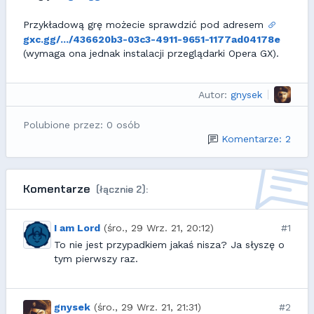
Przykładową grę możecie sprawdzić pod adresem
gxc.gg/.../436620b3-03c3-4911-9651-1177ad04178e
(wymaga ona jednak instalacji przeglądarki Opera GX).
Autor:
gnysek
Polubione przez: 0 osób
Komentarze: 2
Komentarze
(łącznie 2):
I am Lord
(śro., 29 Wrz. 21, 20:12)
#1
To nie jest przypadkiem jakaś nisza? Ja słyszę o
tym pierwszy raz.
gnysek
(śro., 29 Wrz. 21, 21:31)
#2