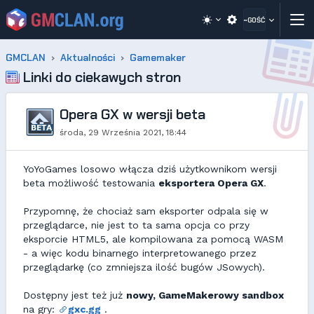
~GOŚĆ
GMCLAN
Aktualności
Gamemaker
Linki do ciekawych stron
Opera GX w wersji beta
środa, 29 Września 2021, 18:44
YoYoGames losowo włącza dziś użytkownikom wersji
beta możliwość testowania
eksportera Opera GX
.
Przypomnę, że chociaż sam eksporter odpala się w
przeglądarce, nie jest to ta sama opcja co przy
eksporcie HTML5, ale kompilowana za pomocą WASM
- a więc kodu binarnego interpretowanego przez
przeglądarkę (co zmniejsza ilość bugów JSowych).
Dostępny jest też już
nowy, GameMakerowy sandbox
na gry:
gxc.gg
.