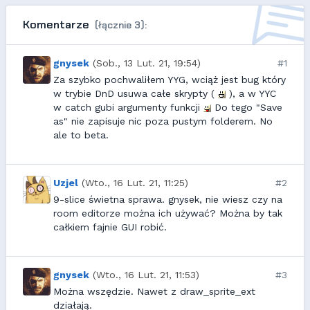
Komentarze
(łącznie 3):
gnysek
(Sob., 13 Lut. 21, 19:54)
#1
Za szybko pochwaliłem YYG, wciąż jest bug który
w trybie DnD usuwa całe skrypty (
), a w YYC
w catch gubi argumenty funkcji
Do tego "Save
as" nie zapisuje nic poza pustym folderem. No
ale to beta.
Uzjel
(Wto., 16 Lut. 21, 11:25)
#2
9-slice świetna sprawa. gnysek, nie wiesz czy na
room editorze można ich używać? Można by tak
całkiem fajnie GUI robić.
gnysek
(Wto., 16 Lut. 21, 11:53)
#3
Można wszędzie. Nawet z draw_sprite_ext
działają.