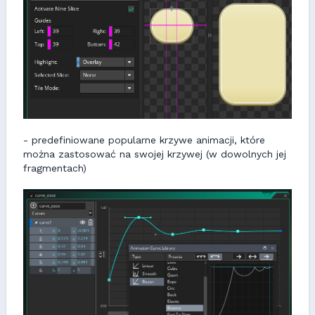
- predefiniowane popularne krzywe animacji, które
można zastosować na swojej krzywej (w dowolnych jej
fragmentach)