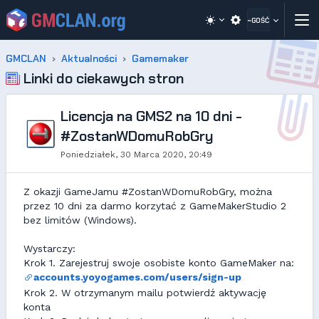
~GOŚĆ
GMCLAN
Aktualności
Gamemaker
Linki do ciekawych stron
Licencja na GMS2 na 10 dni -
#ZostanWDomuRobGry
Poniedziałek, 30 Marca 2020, 20:49
Z okazji GameJamu #ZostanWDomuRobGry, można
przez 10 dni za darmo korzytać z GameMakerStudio 2
bez limitów (Windows).
Wystarczy:
Krok 1. Zarejestruj swoje osobiste konto GameMaker na:
accounts.yoyogames.com/users/sign-up
Krok 2. W otrzymanym mailu potwierdź aktywację
konta