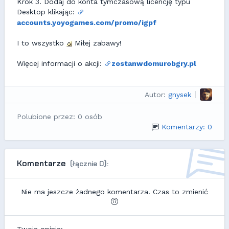
Krok 3. Dodaj do konta tymczasową licencję typu
Desktop klikając:
accounts.yoyogames.com/promo/igpf
I to wszystko
Miłej zabawy!
Więcej informacji o akcji:
zostanwdomurobgry.pl
Autor:
gnysek
Polubione przez: 0 osób
Komentarzy: 0
Komentarze
(łącznie 0):
Nie ma jeszcze żadnego komentarza. Czas to zmienić
Twoja opinia: