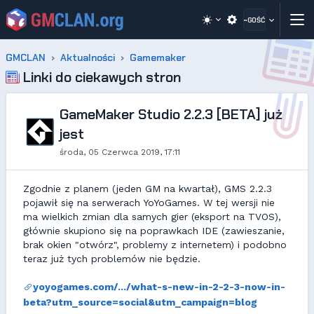
~GOŚĆ
GMCLAN
Aktualności
Gamemaker
Linki do ciekawych stron
GameMaker Studio 2.2.3 [BETA] już
jest
środa, 05 Czerwca 2019, 17:11
Zgodnie z planem (jeden GM na kwartał), GMS 2.2.3
pojawił się na serwerach YoYoGames. W tej wersji nie
ma wielkich zmian dla samych gier (eksport na TVOS),
głównie skupiono się na poprawkach IDE (zawieszanie,
brak okien "otwórz", problemy z internetem) i podobno
teraz już tych problemów nie będzie.
yoyogames.com/.../what-s-new-in-2-2-3-now-in-
beta?utm_source=social&utm_campaign=blog