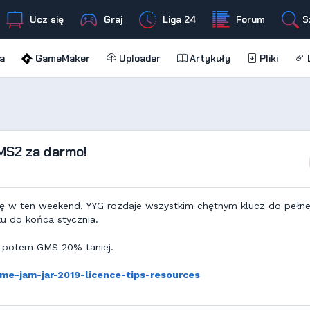
Ucz się
Graj
Liga 24
Forum
S
a
GameMaker
Uploader
Artykuły
Pliki
L
GMS2 za darmo!
ię w ten weekend, YYG rozdaje wszystkim chętnym klucz do pełne
ku do końca stycznia.
ć potem GMS 20% taniej.
me-jam-jar-2019-licence-tips-resources