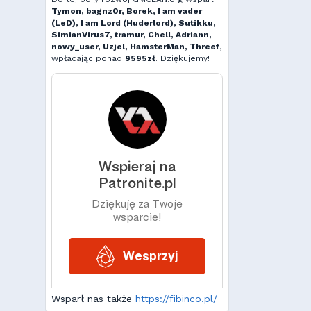
Tymon, bagnz0r, Borek, I am vader
(LeD), I am Lord (Huderlord), Sutikku,
SimianVirus7, tramur, Chell, Adriann,
nowy_user, Uzjel, HamsterMan, Threef
,
wpłacając ponad
9595zł
. Dziękujemy!
Wsparł nas także
https://fibinco.pl/