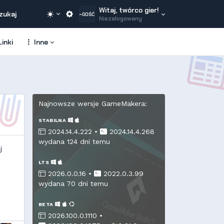
Witaj, twórco gier!
zukaj
~GOŚĆ
Niezalogowany
inki
Inne
Najnowsze wersje GameMakera:
STABILNA
2024.14.4.222 •
2024.14.4.268
wydana 124 dni temu
j
LTS
2026.0.0.16 •
2022.0.3.99
wydana 70 dni temu
BETA
2026.100.0.1110 •