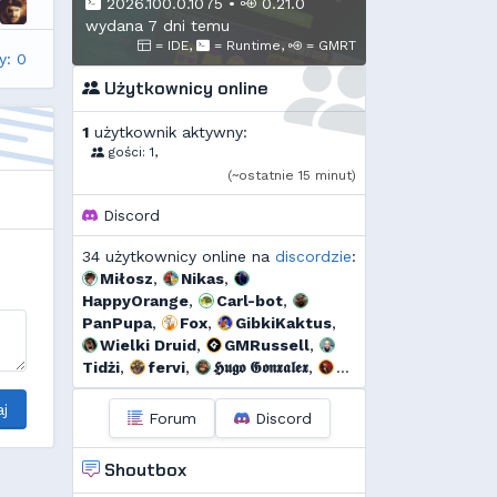
2026.100.0.1075
•
0.21.0
wydana 7 dni temu
= IDE,
= Runtime,
= GMRT
y: 0
Użytkownicy online
1
użytkownik aktywny:
gości: 1,
(~ostatnie 15 minut)
Discord
34 użytkownicy online na
discordzie
:
Miłosz
,
Nikas
,
HappyOrange
,
Carl-bot
,
PanPupa
,
Fox
,
GibkiKaktus
,
Wielki Druid
,
GMRussell
,
Tidżi
,
fervi
,
𝕳𝖚𝖌𝖔 𝕲𝖔𝖓𝖝𝖆𝖑𝖊𝖝
,
𝕯𝖎𝖆𝖓𝖆
,
Kalor
,
Threef
,
j
RogerDodg3r
,
Uzjel
,
s...
,
Forum
Discord
Pako
,
Dyno
,
🆅🅸🆃🅾74🅼
,
szmalu
,
Korodzik
,
sgames
,
Shoutbox
Ulti
,
bagno
,
Mtax
,
g...
,