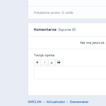
Polubione przez: 0 osób
Komentarze
(łącznie 0):
Nie ma jeszcze
Twoja opinia:
b
i
u
GMCLAN
Aktualności
Gamemaker