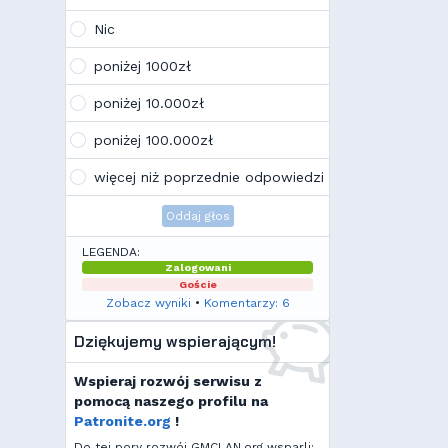
Wojo
(10:21, 12.02.26)
Tak, po zmianach gmclan przeżywa
Nic
drugą młodość. Najnowsze trendy
wskazują, że ten rok będzie rokiem
poniżej 1000zł
Linuxa, rokiem odejścia od
Facebooka i rokiem odejścia od
poniżej 10.000zł
discorda na rzecz forów
internetowych
poniżej 100.000zł
Kamilek
(21:57, 08.12.25)
K
Ale klimat tu znowu wrócić!
więcej niż poprzednie odpowiedzi
Oddaj głos
LEGENDA:
Zalogowani
Goście
Zobacz wyniki
•
Komentarzy: 6
Dziękujemy wspierającym!
Wspieraj rozwój serwisu z
pomocą naszego profilu na
Patronite.org
!
Do tej pory rozwój GMCLAN.org wsparli: