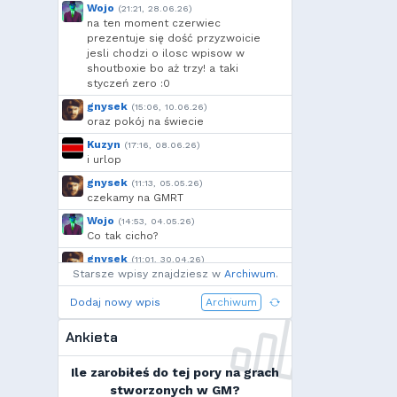
Voytec
,
Cebul
,
Borek
,
Wojo
(21:21, 28.06.26)
moeglich
,
Add92
,
Shockah
na ten moment czerwiec
prezentuje się dość przyzwoicie
jesli chodzi o ilosc wpisow w
shoutboxie bo aż trzy! a taki
styczeń zero :0
gnysek
(15:06, 10.06.26)
oraz pokój na świecie
Kuzyn
(17:16, 08.06.26)
i urlop
gnysek
(11:13, 05.05.26)
czekamy na GMRT
Wojo
(14:53, 04.05.26)
Co tak cicho?
gnysek
(11:01, 30.04.26)
Starsze wpisy znajdziesz w
Grill panie, grill.
Archiwum
.
Wojo
(14:18, 29.04.26)
Dodaj nowy wpis
Archiwum
Jak planujecie spędzić najbliższą
majówkę?
Ankieta
Wojo
(13:15, 13.03.26)
Ja zainstalowałem sobie Linux mint
Ile zarobiłeś do tej pory na grach
na swoim laptopie
stworzonych w GM?