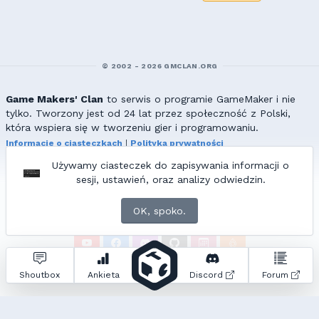
© 2002 - 2026 GMCLAN.ORG
Game Makers' Clan
to serwis o programie GameMaker i nie
tylko. Tworzony jest od 24 lat przez społeczność z Polski,
która wspiera się w tworzeniu gier i programowaniu.
Informacje o ciasteczkach
|
Polityka prywatności
|
Redakcja & kontakt
Używamy ciasteczek do zapisywania informacji o
Wszelkie prawa zastrzeżone. Kopiowanie materiałów bez zgody
sesji, ustawień, oraz analizy odwiedzin.
redakcji zabronione!
© 2002-2017 Ranmus, © 2017-2026
{=|=} fable_inside();
OK, spoko.
ZNAJDZIESZ NAS TAKŻE NA:
Zapytań do bazy:
16
• Czas generowania:
0.84
s.
Shoutbox
Ankieta
Discord
Forum