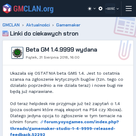
~GOŚĆ
GMCLAN
Aktualności
Gamemaker
Linki do ciekawych stron
Beta GM 1.4.9999 wydana
Piątek, 31 Sierpnia 2018, 16:00
Ukazała się OSTATNIA beta GMS 1.4. Jest to ostatnia
szansa na zgłoszenie krytycznych bugów (tzn. tego co
działało poprzednio a nie działa teraz) i nowe bugi nie
będą już naprawiane.
Od teraz helpdesk nie przyjmuje już też zapytań o 1.4
(poza osobami które mają eksport na PS4 czy Xboxa).
Dlatego jedyna opcja to zgłoszenie w tym temacie na
ichnim forum:
forum.yoyogames.com/index.php?
threads/gamemaker-studio-1-4-9999-released-
feedback.52292