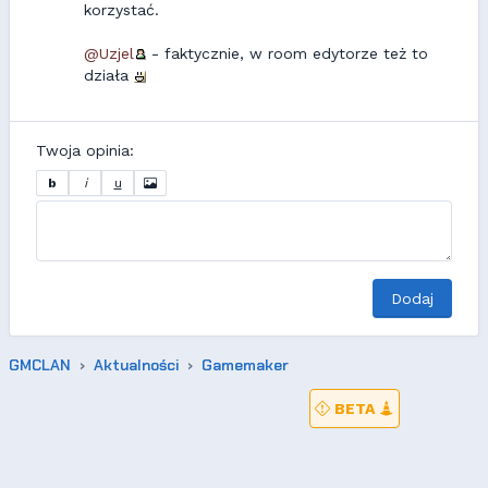
korzystać.
@Uzjel
- faktycznie, w room edytorze też to
działa
Twoja opinia:
b
i
u
Dodaj
GMCLAN
Aktualności
Gamemaker
BETA