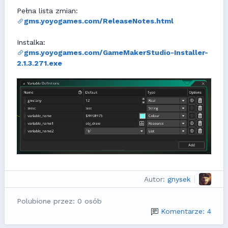
Pełna lista zmian:
gms.yoyogames.com/ReleaseNotes.html
Instalka:
gms.yoyogames.com/GameMakerStudio-Installer-
2.1.3.271.exe
Autor:
gnysek
Polubione przez: 0 osób
Komentarze: 4