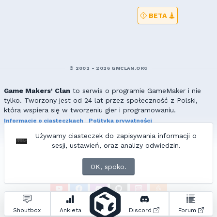
BETA
© 2002 - 2026 GMCLAN.ORG
Game Makers' Clan
to serwis o programie GameMaker i nie
tylko. Tworzony jest od 24 lat przez społeczność z Polski,
która wspiera się w tworzeniu gier i programowaniu.
Informacje o ciasteczkach
|
Polityka prywatności
|
Redakcja & kontakt
Używamy ciasteczek do zapisywania informacji o
Wszelkie prawa zastrzeżone. Kopiowanie materiałów bez zgody
sesji, ustawień, oraz analizy odwiedzin.
redakcji zabronione!
© 2002-2017 Ranmus, © 2017-2026
{=|=} fable_inside();
OK, spoko.
ZNAJDZIESZ NAS TAKŻE NA:
Zapytań do bazy:
22
• Czas generowania:
0.09
s.
Shoutbox
Ankieta
Discord
Forum