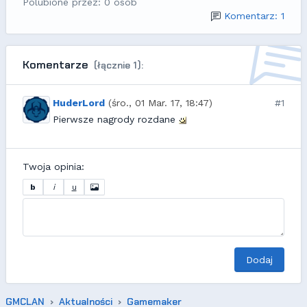
Polubione przez: 0 osób
Komentarz: 1
Komentarze
(łącznie 1):
HuderLord
(śro., 01 Mar. 17, 18:47)
#1
Pierwsze nagrody rozdane
Twoja opinia:
b
i
u
Dodaj
GMCLAN
Aktualności
Gamemaker