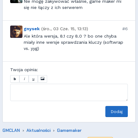
Nie mogę zakywować właśnie, game maker mi
się nie łączy z ich serwerem
gnysek
(śro., 03 Cze. 15, 13:13)
#6
Ale która wersja, 8.1 czy 8.0 ? bo one chyba
miały inne wersje sprawdzania kluczy (softwrap
vs. yyg)
Twoja opinia:
b
i
u
Dodaj
GMCLAN
Aktualności
Gamemaker