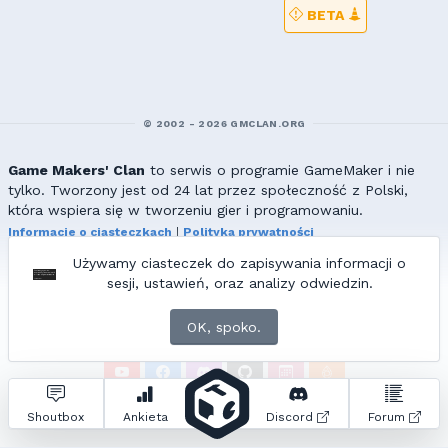
BETA
© 2002 - 2026 GMCLAN.ORG
Game Makers' Clan
to serwis o programie GameMaker i nie
tylko. Tworzony jest od 24 lat przez społeczność z Polski,
która wspiera się w tworzeniu gier i programowaniu.
Informacje o ciasteczkach
|
Polityka prywatności
|
Redakcja & kontakt
Używamy ciasteczek do zapisywania informacji o
Wszelkie prawa zastrzeżone. Kopiowanie materiałów bez zgody
sesji, ustawień, oraz analizy odwiedzin.
redakcji zabronione!
© 2002-2017 Ranmus, © 2017-2026
{=|=} fable_inside();
OK, spoko.
ZNAJDZIESZ NAS TAKŻE NA:
Zapytań do bazy:
22
• Czas generowania:
0.87
s.
Shoutbox
Ankieta
Discord
Forum