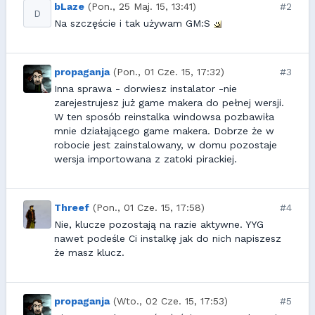
bLaze
(Pon., 25 Maj. 15, 13:41)
#2
D
Na szczęście i tak używam GM:S
propaganja
(Pon., 01 Cze. 15, 17:32)
#3
Inna sprawa - dorwiesz instalator -nie
zarejestrujesz już game makera do pełnej wersji.
W ten sposób reinstalka windowsa pozbawiła
mnie działającego game makera. Dobrze że w
robocie jest zainstalowany, w domu pozostaje
wersja importowana z zatoki pirackiej.
Threef
(Pon., 01 Cze. 15, 17:58)
#4
Nie, klucze pozostają na razie aktywne. YYG
nawet podeśle Ci instalkę jak do nich napiszesz
że masz klucz.
propaganja
(Wto., 02 Cze. 15, 17:53)
#5