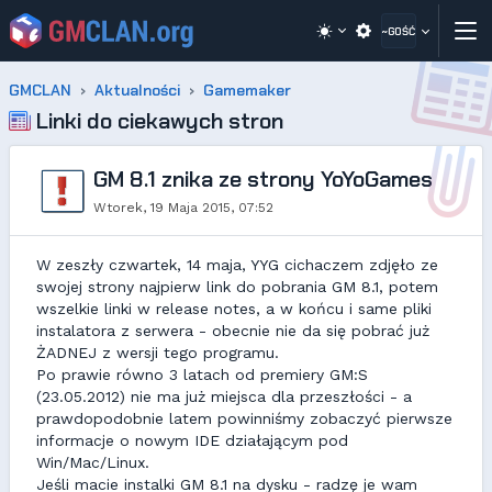
~GOŚĆ
GMCLAN
Aktualności
Gamemaker
Linki do ciekawych stron
GM 8.1 znika ze strony YoYoGames
Wtorek, 19 Maja 2015, 07:52
W zeszły czwartek, 14 maja, YYG cichaczem zdjęło ze
swojej strony najpierw link do pobrania GM 8.1, potem
wszelkie linki w release notes, a w końcu i same pliki
instalatora z serwera - obecnie nie da się pobrać już
ŻADNEJ z wersji tego programu.
Po prawie równo 3 latach od premiery GM:S
(23.05.2012) nie ma już miejsca dla przeszłości - a
prawdopodobnie latem powinniśmy zobaczyć pierwsze
informacje o nowym IDE działającym pod
Win/Mac/Linux.
Jeśli macie instalki GM 8.1 na dysku - radzę je wam