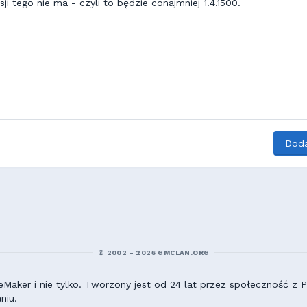
sji tego nie ma - czyli to będzie conajmniej 1.4.1500.
Doda
© 2002 - 2026 GMCLAN.ORG
aker i nie tylko. Tworzony jest od 24 lat przez społeczność z Po
niu.