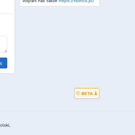
Wsparł nas także
https://fibinco.pl/
j
BETA
lski,