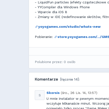
- LiquidFun particles (efekty cząsteczkowe d
- YYCompiler dla Windows Phone
- Wparcie dla iOS 8
- Zmiany w IDE (redefinowanie skrótów, filt
yoyogames.com/studio/whats-new
Pobieranie:
store.yoyogames.com/.../GMSt
Polubione przez: 0 osób
Komentarze
(łącznie 14):
Skorsis
(śro., 26 Lis. 14, 13:57)
S
U mnie instalator w pewnym momencie 
wczytuje kilkanaście minut. Wczoraj j
pojawiało tylko proces "Game Maker 