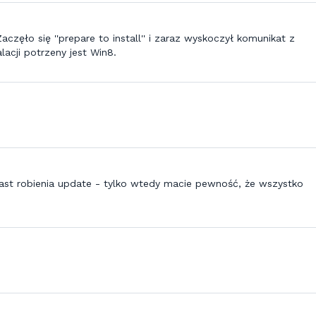
zęło się ''prepare to install'' i zaraz wyskoczył komunikat z
acji potrzeny jest Win8.
ast robienia update - tylko wtedy macie pewność, że wszystko
3