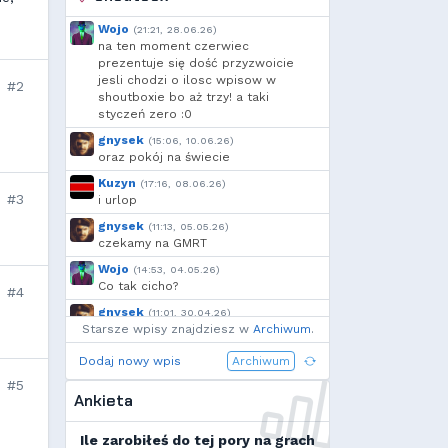
moeglich
,
Krzysiek1250
,
h...
,
exigo
,
xVANiLL
Wojo
(21:21, 28.06.26)
na ten moment czerwiec
prezentuje się dość przyzwoicie
jesli chodzi o ilosc wpisow w
#2
shoutboxie bo aż trzy! a taki
styczeń zero :0
gnysek
(15:06, 10.06.26)
oraz pokój na świecie
Kuzyn
(17:16, 08.06.26)
#3
i urlop
gnysek
(11:13, 05.05.26)
czekamy na GMRT
Wojo
(14:53, 04.05.26)
Co tak cicho?
#4
gnysek
(11:01, 30.04.26)
Starsze wpisy znajdziesz w
Grill panie, grill.
Archiwum
.
Wojo
(14:18, 29.04.26)
Dodaj nowy wpis
Archiwum
Jak planujecie spędzić najbliższą
#5
majówkę?
Ankieta
Wojo
(13:15, 13.03.26)
Ja zainstalowałem sobie Linux mint
Ile zarobiłeś do tej pory na grach