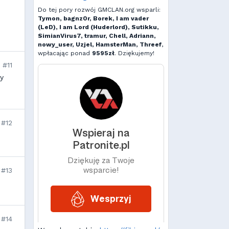
Do tej pory rozwój GMCLAN.org wsparli:
Tymon, bagnz0r, Borek, I am vader
o
(LeD), I am Lord (Huderlord), Sutikku,
SimianVirus7, tramur, Chell, Adriann,
nowy_user, Uzjel, HamsterMan, Threef
,
wpłacając ponad
9595zł
. Dziękujemy!
#11
by
#12
#13
#14