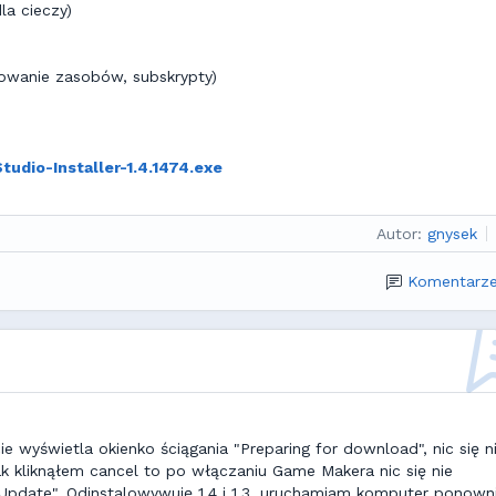
la cieczy)
rowanie zasobów, subskrypty)
udio-Installer-1.4.1474.exe
Autor:
gnysek
Komentarze
wyświetla okienko ściągania "Preparing for download", nic się n
ak kliknąłem cancel to po włączaniu Game Makera nic się nie
Update". Odinstalowywuję 1.4 i 1.3, uruchamiam komputer ponowni