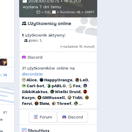
2026.100.0.1075
•
0.21.0
wydana 7 dni temu
= IDE,
= Runtime,
= GMRT
Użytkownicy online
1
użytkownik aktywny:
gości: 1,
(~ostatnie 15 minut)
Discord
31 użytkowników online na
discordzie
:
: 14
Alice
,
HappyOrange
,
LeD
,
Carl-bot
,
pABLO
,
Fox
,
GibkiKaktus
,
Wielki Druid
,
Kuzyn
,
GMRussell
,
Tidżi
,
fervi
,
𝕯𝖎𝖆𝖓𝖆
,
Threef
,
RogerDodg3r
,
s...
,
Murrri
,
#1
Dyno
,
szmalu
,
Korodzik
,
Forum
Discord
ie
Sporek
,
Kandif
,
Danieo
,
Arrekin
,
szynka
,
l...
,
Shoutbox
e,