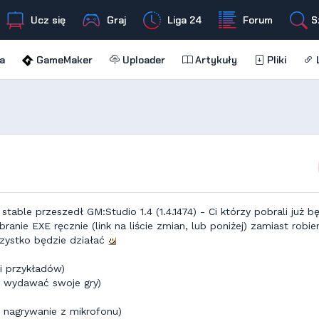
Ucz się
Graj
Liga 24
Forum
S
a
GameMaker
Uploader
Artykuły
Pliki
L
able przeszedł GM:Studio 1.4 (1.4.1474) - Ci którzy pobrali już b
anie EXE ręcznie (link na liście zmian, lub poniżej) zamiast robie
zystko będzie działać
i przykładów)
m wydawać swoje gry)
, nagrywanie z mikrofonu)