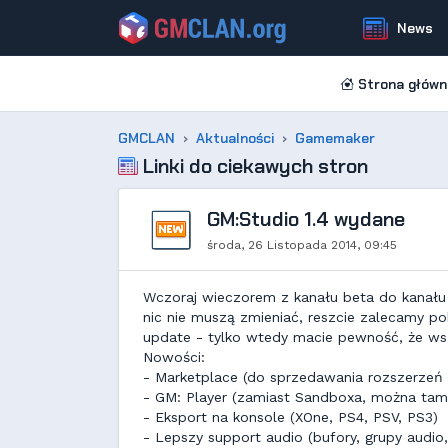
News
Strona główn
GMCLAN
Aktualności
Gamemaker
Linki do ciekawych stron
GM:Studio 1.4 wydane
środa, 26 Listopada 2014, 09:45
Wczoraj wieczorem z kanału beta do kanału st
nic nie muszą zmieniać, reszcie zalecamy pobr
update - tylko wtedy macie pewność, że ws
Nowości:
- Marketplace (do sprzedawania rozszerzeń 
- GM: Player (zamiast Sandboxa, można ta
- Eksport na konsole (XOne, PS4, PSV, PS3)
- Lepszy support audio (bufory, grupy audio