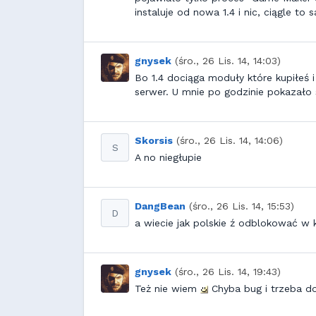
instaluje od nowa 1.4 i nic, ciągle to 
gnysek
(śro., 26 Lis. 14, 14:03)
Bo 1.4 dociąga moduły które kupiłeś i 
serwer. U mnie po godzinie pokazało
Skorsis
(śro., 26 Lis. 14, 14:06)
S
A no niegłupie
DangBean
(śro., 26 Lis. 14, 15:53)
D
a wiecie jak polskie ź odblokować w 
gnysek
(śro., 26 Lis. 14, 19:43)
Też nie wiem
Chyba bug i trzeba do