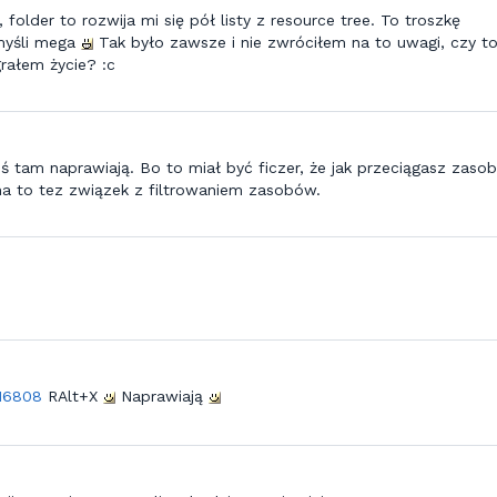
 folder to rozwija mi się pół listy z resource tree. To troszkę
myśli mega
Tak było zawsze i nie zwróciłem na to uwagi, czy t
rałem życie? :c
 coś tam naprawiają. Bo to miał być ficzer, że jak przeciągasz zaso
 ma to tez związek z filtrowaniem zasobów.
16808
RAlt+X
Naprawiają