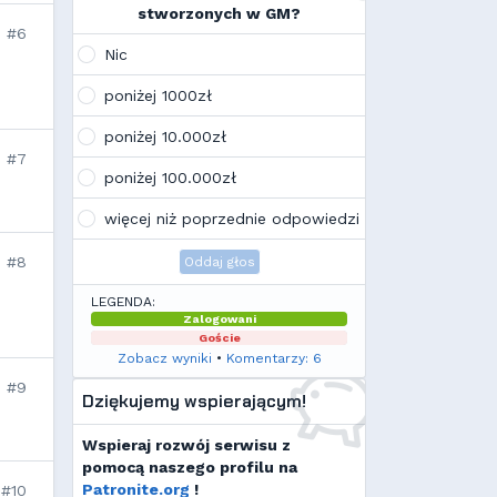
na swoim laptopie
stworzonych w GM?
Wojo
(10:21, 12.02.26)
#6
Tak, po zmianach gmclan przeżywa
Nic
drugą młodość. Najnowsze trendy
wskazują, że ten rok będzie rokiem
poniżej 1000zł
Linuxa, rokiem odejścia od
Facebooka i rokiem odejścia od
poniżej 10.000zł
discorda na rzecz forów
#7
internetowych
poniżej 100.000zł
Kamilek
(21:57, 08.12.25)
K
Ale klimat tu znowu wrócić!
więcej niż poprzednie odpowiedzi
#8
Oddaj głos
LEGENDA:
Zalogowani
Goście
Zobacz wyniki
•
Komentarzy: 6
#9
Dziękujemy wspierającym!
Wspieraj rozwój serwisu z
pomocą naszego profilu na
Patronite.org
!
#10