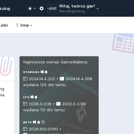
Witaj, twórco gier!
zukaj
~GOŚĆ
Niezalogowany
inki
Inne
Najnowsze wersje GameMakera:
STABILNA
2024.14.4.222 •
2024.14.4.268
wydana 124 dni temu
ętę
nia
LTS
2026.0.0.16 •
2022.0.3.99
wydana 70 dni temu
BETA
2026.100.0.1110 •