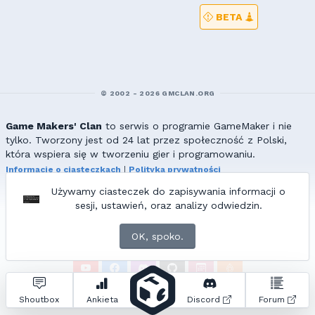
BETA
© 2002 - 2026 GMCLAN.ORG
Game Makers' Clan
to serwis o programie GameMaker i nie
tylko. Tworzony jest od 24 lat przez społeczność z Polski,
która wspiera się w tworzeniu gier i programowaniu.
Informacje o ciasteczkach
|
Polityka prywatności
|
Redakcja & kontakt
Używamy ciasteczek do zapisywania informacji o
Wszelkie prawa zastrzeżone. Kopiowanie materiałów bez zgody
sesji, ustawień, oraz analizy odwiedzin.
redakcji zabronione!
© 2002-2017 Ranmus, © 2017-2026
{=|=} fable_inside();
OK, spoko.
ZNAJDZIESZ NAS TAKŻE NA:
Zapytań do bazy:
16
• Czas generowania:
3.91
s.
Shoutbox
Ankieta
Discord
Forum