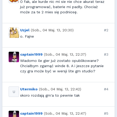
O fak, ale kurde nic mi sie nie chce akurat teraz
już programować, baterie mi padły. Chociaż
może za te 2 mies się podniosę.
Uzjel
(Sob., 04 Maj. 13, 20:30)
#2
o. Fajne
captain1999
(Sob., 04 Maj. 13, 22:37)
#3
Wiadomo ile gier już zostało opublikowane?
Chciałbym zgarnąć winde 8. A i jeszcze pytanie
czy gra może być w wersji lite gm studio?
Utermiko
(Sob., 04 Maj. 13, 22:42)
#4
U
skoro rozdają gm'a to pewnie tak
captain1999
(Sob., 04 Maj. 13, 22:47)
#5