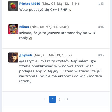
Piotrek1910
(Nie., 05 Maj. 13, 13:14)
#13
Wole pouczyć się C++ i PHP
Nikas
(Nie., 05 Maj. 13, 13:48)
#14
szkoda, że ja to jeszcze staromodny bo w 8
robię
gnysek
(Nie., 05 Maj. 13, 13:52)
#15
@szeryf: a umiesz ty czytać? Napisałem, gre
trzeba opublikować w windows store, wiec
podajesz app id tej gry... Zatem w studio lite jej
nie zrobisz, bo nie ma eksportu do win8 modern
(html5)
1
2