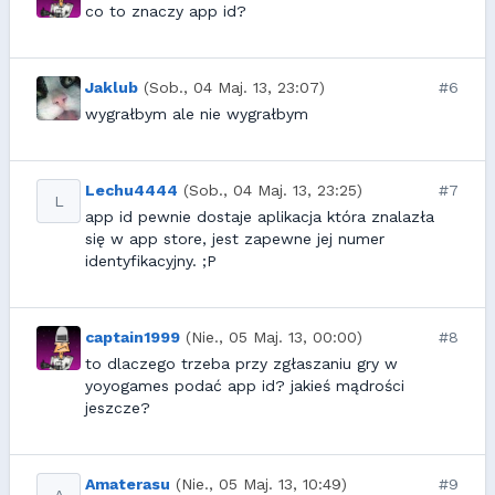
co to znaczy app id?
Jaklub
(Sob., 04 Maj. 13, 23:07)
#6
wygrałbym ale nie wygrałbym
Lechu4444
(Sob., 04 Maj. 13, 23:25)
#7
L
app id pewnie dostaje aplikacja która znalazła
się w app store, jest zapewne jej numer
identyfikacyjny. ;P
captain1999
(Nie., 05 Maj. 13, 00:00)
#8
to dlaczego trzeba przy zgłaszaniu gry w
yoyogames podać app id? jakieś mądrości
jeszcze?
Amaterasu
(Nie., 05 Maj. 13, 10:49)
#9