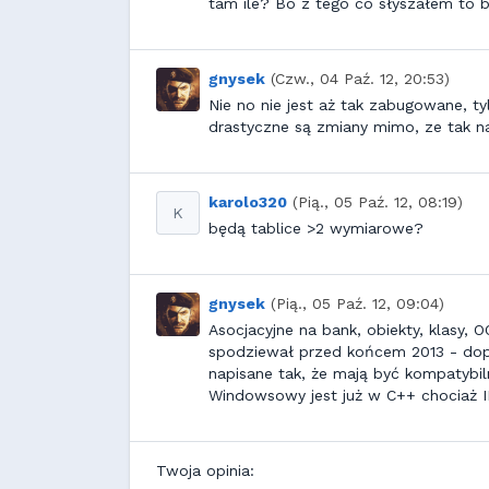
tam ile? Bo z tego co słyszałem to b
gnysek
(Czw., 04 Paź. 12, 20:53)
Nie no nie jest aż tak zabugowane, ty
drastyczne są zmiany mimo, ze tak na
karolo320
(Pią., 05 Paź. 12, 08:19)
K
będą tablice >2 wymiarowe?
gnysek
(Pią., 05 Paź. 12, 09:04)
Asocjacyjne na bank, obiekty, klasy,
spodziewał przed końcem 2013 - dopi
napisane tak, że mają być kompatybi
Windowsowy jest już w C++ chociaż ID
Twoja opinia: