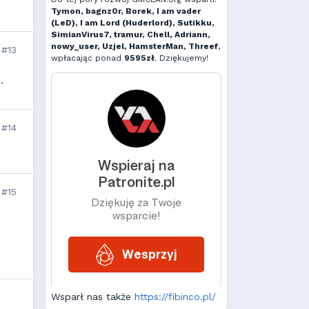
Tymon, bagnz0r, Borek, I am vader
(LeD), I am Lord (Huderlord), Sutikku,
SimianVirus7, tramur, Chell, Adriann,
nowy_user, Uzjel, HamsterMan, Threef
,
#13
wpłacając ponad
9595zł
. Dziękujemy!
.
#14
#15
Wsparł nas także
https://fibinco.pl/