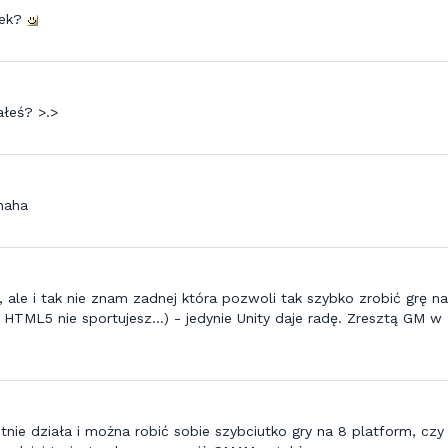
tek?
ałeś? >.>
haha
 ale i tak nie znam zadnej która pozwoli tak szybko zrobić grę na
HTML5 nie sportujesz...) - jedynie Unity daje radę. Zresztą GM w
nie działa i można robić sobie szybciutko gry na 8 platform, czy