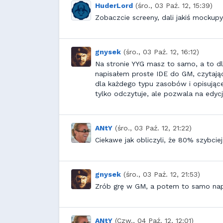
HuderLord
(śro., 03 Paź. 12, 15:39)
Zobaczcie screeny, dali jakiś mockup
gnysek
(śro., 03 Paź. 12, 16:12)
Na stronie YYG masz to samo, a to dl
napisałem proste IDE do GM, czytają
dla każdego typu zasobów i opisujące
tylko odczytuje, ale pozwala na edycj
ANtY
(śro., 03 Paź. 12, 21:22)
Ciekawe jak obliczyli, że 80% szybciej
gnysek
(śro., 03 Paź. 12, 21:53)
Zrób grę w GM, a potem to samo nap
ANtY
(Czw., 04 Paź. 12, 12:01)