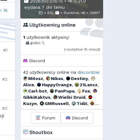
2026.100.0.1075
•
0.21.0
wydana 7 dni temu
: 15
= IDE,
= Runtime,
= GMRT
Użytkownicy online
1
użytkownik aktywny:
gości: 1,
(~ostatnie 15 minut)
#1
Discord
42 użytkownicy online na
discordzie
:
Miłosz
,
Nikas
,
Destiny
,
#2
Alice
,
HappyOrange
,
21Lancz
,
Carl-bot
,
PanPupa
,
Fox
,
GibkiKaktus
,
Wielki Druid
,
Kuzyn
,
GMRussell
,
Tidżi
,
#3
fervi
,
𝕳𝖚𝖌𝖔 𝕲𝖔𝖓𝖝𝖆𝖑𝖊𝖝
,
Kalor
,
ji
Threef
,
RogerDodg3r
,
Uzjel
,
Forum
Discord
s...
,
Pako
,
Dyno
,
🆅🅸🆃🅾74🅼
,
FarnekGarnek
,
Shoutbox
szmalu
,
Korodzik
,
sgames
,