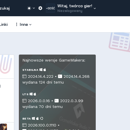
Witaj, twórco gier!
zukaj
~GOŚĆ
Niezalogowany
inki
Inne
Najnowsze wersje GameMakera:
STABILNA
2024.14.4.222 •
2024.14.4.268
wydana 124 dni temu
d
LTS
2026.0.0.16 •
2022.0.3.99
wydana 70 dni temu
BETA
2026.100.0.1110 •