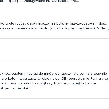
ardziej to jest zabugowane niż GM4Mac także...
lko wiele rzeczy działa inaczej niż byliśmy przyzwyczajeni - dość
prawde niewiele sie zmieniło (a co to dopiero będzie w GM:Next)
 OOP itd. Ogółem, naprawdę mnóstwo rzeczy, ale bym się tego nie
ero koło marca zaczną robić nowe IDE (teoretycznie Runnery są
lne z nowym studio bez większych zmian, dlatego obecnie
E jest w Delphi).