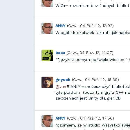
W C++ rozumiem bez żadnych biblio
ANtY
(Czw., 04 Paź. 12, 12:02)
W ogóle ktokolwiek tak robi jak napis
baca
(Czw., 04 Paź. 12, 14:07)
"*języki z pełnym udźwiękowieniem" 
gnysek
(Czw., 04 Paź. 12, 16:39)
@van
ANtY = możesz użyć biblioteki,
tyle platform (poza tym gry z C++ na 
założeniach jest Unity dla gier 2D
ANtY
(Czw., 04 Paź. 12, 17:56)
rozumiem, że w studio wszystko świet