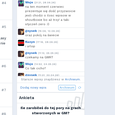
Ulti
,
Kandif
,
Skovv
,
Danieo
,
Wojo
#4
(21:21, 28.06.26)
bagno
,
Arrekin
,
Mtax
,
na ten moment czerwiec
g...
,
szynka
,
Cebul
,
Borek
,
prezentuje się dość przyzwoicie
jesli chodzi o ilosc wpisow w
moeglich
,
Add92
,
Shockah
shoutboxie bo aż trzy! a taki
styczeń zero :0
#5
gnysek
(15:06, 10.06.26)
oraz pokój na świecie
lasy
Kuzyn
(17:16, 08.06.26)
nie
i urlop
gnysek
(11:13, 05.05.26)
czekamy na GMRT
Wojo
(14:53, 04.05.26)
#6
Co tak cicho?
gnysek
(11:01, 30.04.26)
Starsze wpisy znajdziesz w
Grill panie, grill.
Archiwum
.
Wojo
(14:18, 29.04.26)
Dodaj nowy wpis
Archiwum
#7
Jak planujecie spędzić najbliższą
majówkę?
Ankieta
Wojo
(13:15, 13.03.26)
Ja zainstalowałem sobie Linux mint
Ile zarobiłeś do tej pory na grach
na swoim laptopie
stworzonych w GM?
#8