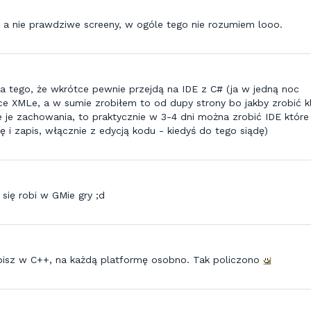
y a nie prawdziwe screeny, w ogóle tego nie rozumiem looo.
a tego, że wkrótce pewnie przejdą na IDE z C# (ja w jedną noc
ce XMLe, a w sumie zrobiłem to od dupy strony bo jakby zrobić k
 je zachowania, to praktycznie w 3-4 dni można zrobić IDE które 
ę i zapis, włącznie z edycją kodu - kiedyś do tego siądę)
 się robi w GMie gry ;d
isz w C++, na każdą platformę osobno. Tak policzono