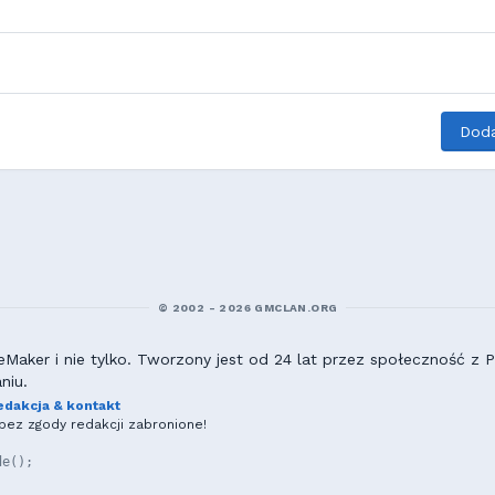
Doda
© 2002 - 2026 GMCLAN.ORG
aker i nie tylko. Tworzony jest od 24 lat przez społeczność z Po
niu.
edakcja & kontakt
ez zgody redakcji zabronione!
de();