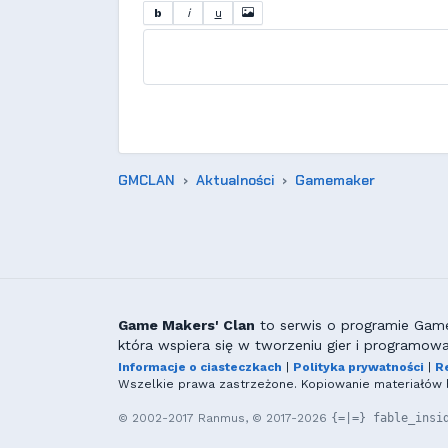
b
i
u
GMCLAN
Aktualności
Gamemaker
Game Makers' Clan
to serwis o programie GameM
która wspiera się w tworzeniu gier i programowa
Informacje o ciasteczkach
|
Polityka prywatności
|
R
Wszelkie prawa zastrzeżone. Kopiowanie materiałów b
© 2002-2017 Ranmus, © 2017-2026
{=|=} fable_insi