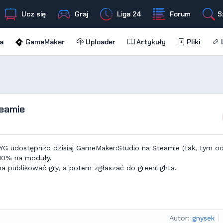
Ucz się
Graj
Liga 24
Forum
S
a
GameMaker
Uploader
Artykuły
Pliki
L
eamie
YYG udostępniło dzisiaj GameMaker:Studio na Steamie (tak, tym o
 10% na moduły.
 publikować gry, a potem zgłaszać do greenlighta.
Autor:
gnysek