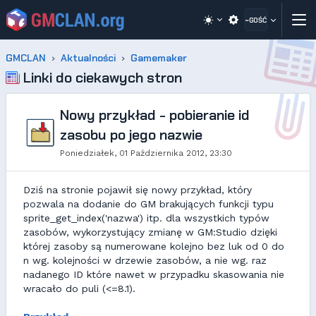
~GOŚĆ
GMCLAN
Aktualności
Gamemaker
Linki do ciekawych stron
Nowy przykład - pobieranie id
zasobu po jego nazwie
Poniedziałek, 01 Października 2012, 23:30
Dziś na stronie pojawił się nowy przykład, który
pozwala na dodanie do GM brakujących funkcji typu
sprite_get_index('nazwa') itp. dla wszystkich typów
zasobów, wykorzystujący zmianę w GM:Studio dzięki
której zasoby są numerowane kolejno bez luk od 0 do
n wg. kolejności w drzewie zasobów, a nie wg. raz
nadanego ID które nawet w przypadku skasowania nie
wracało do puli (<=8.1).