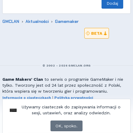
Dodaj
GMCLAN
Aktualności
Gamemaker
BETA
© 2002 - 2026 GMCLAN.ORG
Game Makers' Clan
to serwis o programie GameMaker i nie
tylko. Tworzony jest od 24 lat przez społeczność z Polski,
która wspiera się w tworzeniu gier i programowaniu.
Informacje o ciasteczkach
|
Polityka prywatności
|
Redakcja & kontakt
Używamy ciasteczek do zapisywania informacji o
Wszelkie prawa zastrzeżone. Kopiowanie materiałów bez zgody
sesji, ustawień, oraz analizy odwiedzin.
redakcji zabronione!
© 2002-2017 Ranmus, © 2017-2026
{=|=} fable_inside();
OK, spoko.
ZNAJDZIESZ NAS TAKŻE NA: