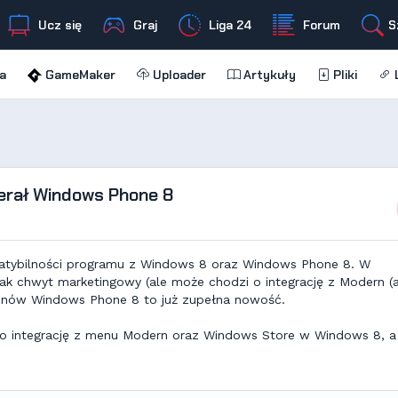
Ucz się
Graj
Liga 24
Forum
S
a
GameMaker
Uploader
Artykuły
Pliki
L
ierał Windows Phone 8
patybilności programu z Windows 8 oraz Windows Phone 8. W
jak chwyt marketingowy (ale może chodzi o integrację z Modern (
efonów Windows Phone 8 to już zupełna nowość.
i o integrację z menu Modern oraz Windows Store w Windows 8, a