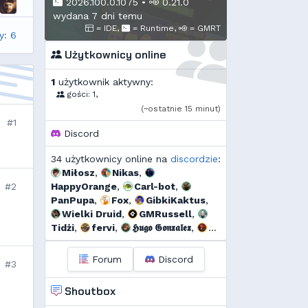
2026.100.0.1075
•
0.21.0
wydana 7 dni temu
= IDE,
= Runtime,
= GMRT
y: 6
Użytkownicy online
1
użytkownik aktywny:
gości: 1,
(~ostatnie 15 minut)
#1
Discord
34 użytkownicy online na
discordzie
:
Miłosz
,
Nikas
,
#2
HappyOrange
,
Carl-bot
,
PanPupa
,
Fox
,
GibkiKaktus
,
Wielki Druid
,
GMRussell
,
Tidżi
,
fervi
,
𝕳𝖚𝖌𝖔 𝕲𝖔𝖓𝖝𝖆𝖑𝖊𝖝
,
𝕯𝖎𝖆𝖓𝖆
,
Kalor
,
Threef
,
RogerDodg3r
,
Uzjel
,
s...
,
Forum
Discord
#3
Pako
,
Dyno
,
🆅🅸🆃🅾74🅼
,
szmalu
,
Korodzik
,
sgames
,
Shoutbox
Ulti
,
bagno
,
Mtax
,
g...
,