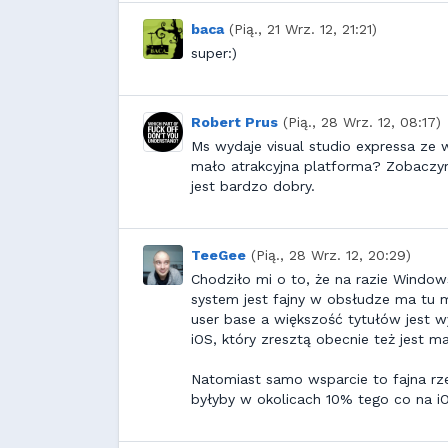
baca
(Pią., 21 Wrz. 12, 21:21)
super:)
Robert Prus
(Pią., 28 Wrz. 12, 08:17)
Ms wydaje visual studio expressa ze 
mało atrakcyjna platforma? Zobaczym
jest bardzo dobry.
TeeGee
(Pią., 28 Wrz. 12, 20:29)
Chodziło mi o to, że na razie Window
system jest fajny w obsłudze ma tu 
user base a większość tytułów jest 
iOS, który zresztą obecnie też jest ma
Natomiast samo wsparcie to fajna rzec
byłyby w okolicach 10% tego co na iOS