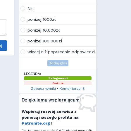
Wojo
(10:21, 12.02.26)
Tak, po zmianach gmclan przeżywa
Nic
drugą młodość. Najnowsze trendy
wskazują, że ten rok będzie rokiem
poniżej 1000zł
Linuxa, rokiem odejścia od
Facebooka i rokiem odejścia od
poniżej 10.000zł
discorda na rzecz forów
internetowych
poniżej 100.000zł
Kamilek
(21:57, 08.12.25)
j
K
Ale klimat tu znowu wrócić!
więcej niż poprzednie odpowiedzi
Oddaj głos
LEGENDA:
Zalogowani
Goście
Zobacz wyniki
•
Komentarzy: 6
Dziękujemy wspierającym!
Wspieraj rozwój serwisu z
pomocą naszego profilu na
Patronite.org
!
Do tej pory rozwój GMCLAN.org wsparli: