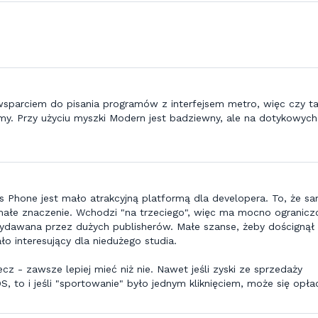
wsparciem do pisania programów z interfejsem metro, więc czy t
y. Przy użyciu myszki Modern jest badziewny, ale na dotykowych
s Phone jest mało atrakcyjną platformą dla developera. To, że s
małe znaczenie. Wchodzi "na trzeciego", więc ma mocno ogranicz
wydawana przez dużych publisherów. Małe szanse, żeby doścignął
ło interesujący dla niedużego studia.
z - zawsze lepiej mieć niż nie. Nawet jeśli zyski ze sprzedaży
, to i jeśli "sportowanie" było jednym kliknięciem, może się opła