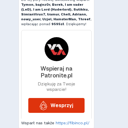
Tymon, bagnz0r, Borek, I am vader
(LeD), I am Lord (Huderlord), Sutikku,
SimianVirus7, tramur, Chell, Adriann,
nowy_user, Uzjel, HamsterMan, Threef
,
wpłacając ponad
9595zł
. Dziękujemy!
Wsparł nas także
https://fibinco.pl/