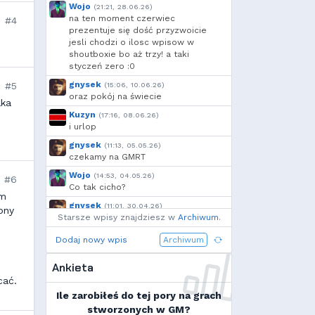
Voytec
,
Cebul
,
Borek
,
Wojo
(21:21, 28.06.26)
moeglich
,
Add92
,
Shockah
na ten moment czerwiec
#4
prezentuje się dość przyzwoicie
jesli chodzi o ilosc wpisow w
shoutboxie bo aż trzy! a taki
styczeń zero :0
gnysek
#5
(15:06, 10.06.26)
oraz pokój na świecie
aka
Kuzyn
(17:16, 08.06.26)
i urlop
gnysek
(11:13, 05.05.26)
czekamy na GMRT
Wojo
(14:53, 04.05.26)
#6
Co tak cicho?
am
gnysek
(11:01, 30.04.26)
ony
Starsze wpisy znajdziesz w
Grill panie, grill.
Archiwum
.
Wojo
(14:18, 29.04.26)
Dodaj nowy wpis
Archiwum
Jak planujecie spędzić najbliższą
majówkę?
Ankieta
Wojo
(13:15, 13.03.26)
cać.
Ja zainstalowałem sobie Linux mint
Ile zarobiłeś do tej pory na grach
na swoim laptopie
stworzonych w GM?