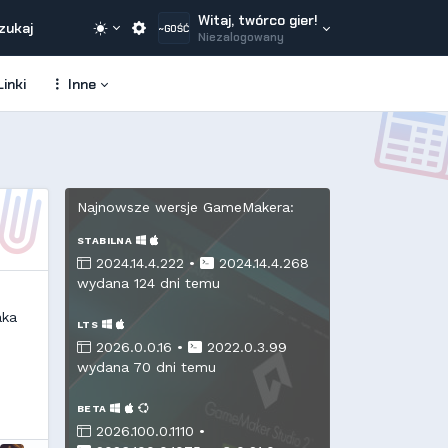
Witaj, twórco gier!
zukaj
~GOŚĆ
Niezalogowany
inki
Inne
Najnowsze wersje GameMakera:
STABILNA
2024.14.4.222 •
2024.14.4.268
wydana 124 dni temu
aka
LTS
2026.0.0.16 •
2022.0.3.99
wydana 70 dni temu
BETA
2026.100.0.1110 •