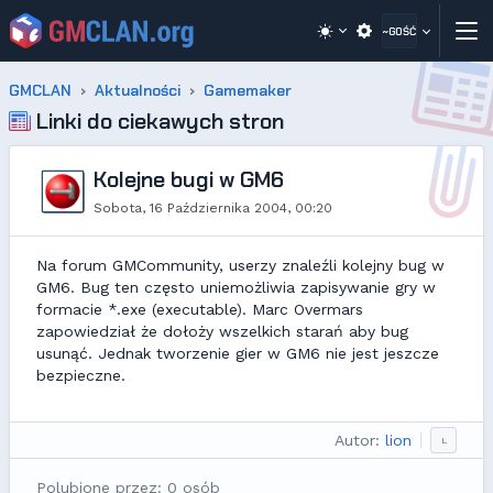
~GOŚĆ
GMCLAN
Aktualności
Gamemaker
Linki do ciekawych stron
Kolejne bugi w GM6
Sobota, 16 Października 2004, 00:20
Na forum GMCommunity, userzy znaleźli kolejny bug w
GM6. Bug ten często uniemożliwia zapisywanie gry w
formacie *.exe (executable). Marc Overmars
zapowiedział że dołoży wszelkich starań aby bug
usunąć. Jednak tworzenie gier w GM6 nie jest jeszcze
bezpieczne.
Autor:
lion
L
Polubione przez: 0 osób