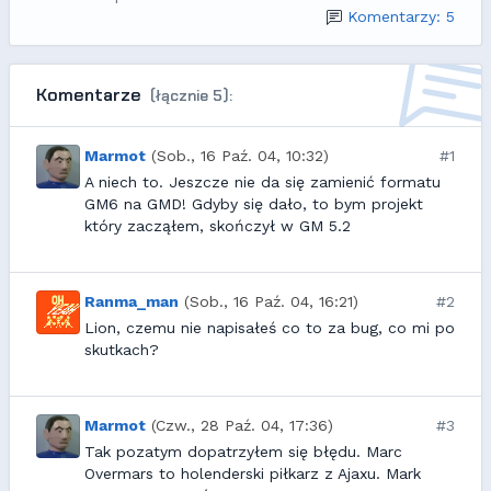
Komentarzy: 5
Komentarze
(łącznie 5):
Marmot
(Sob., 16 Paź. 04, 10:32)
#1
A niech to. Jeszcze nie da się zamienić formatu
GM6 na GMD! Gdyby się dało, to bym projekt
który zacząłem, skończył w GM 5.2
Ranma_man
(Sob., 16 Paź. 04, 16:21)
#2
Lion, czemu nie napisałeś co to za bug, co mi po
skutkach?
Marmot
(Czw., 28 Paź. 04, 17:36)
#3
Tak pozatym dopatrzyłem się błędu. Marc
Overmars to holenderski piłkarz z Ajaxu. Mark