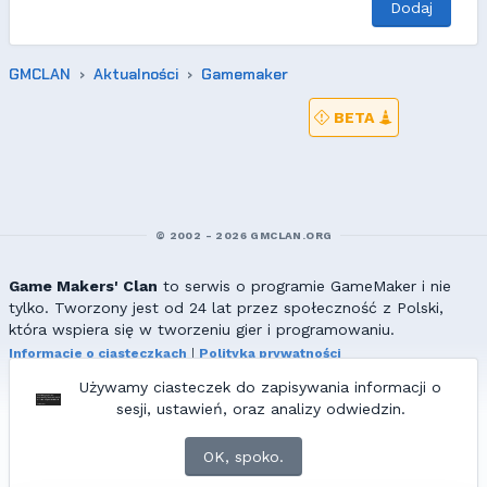
Dodaj
GMCLAN
Aktualności
Gamemaker
BETA
© 2002 - 2026 GMCLAN.ORG
Game Makers' Clan
to serwis o programie GameMaker i nie
tylko. Tworzony jest od 24 lat przez społeczność z Polski,
która wspiera się w tworzeniu gier i programowaniu.
Informacje o ciasteczkach
|
Polityka prywatności
|
Redakcja & kontakt
Używamy ciasteczek do zapisywania informacji o
Wszelkie prawa zastrzeżone. Kopiowanie materiałów bez zgody
sesji, ustawień, oraz analizy odwiedzin.
redakcji zabronione!
© 2002-2017 Ranmus, © 2017-2026
{=|=} fable_inside();
OK, spoko.
ZNAJDZIESZ NAS TAKŻE NA: