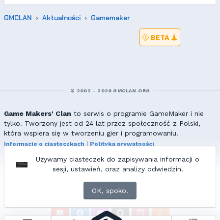
GMCLAN
Aktualności
Gamemaker
BETA
© 2002 - 2026 GMCLAN.ORG
Game Makers' Clan
to serwis o programie GameMaker i nie
tylko. Tworzony jest od 24 lat przez społeczność z Polski,
która wspiera się w tworzeniu gier i programowaniu.
Informacje o ciasteczkach
|
Polityka prywatności
|
Redakcja & kontakt
Używamy ciasteczek do zapisywania informacji o
Wszelkie prawa zastrzeżone. Kopiowanie materiałów bez zgody
sesji, ustawień, oraz analizy odwiedzin.
redakcji zabronione!
© 2002-2017 Ranmus, © 2017-2026
{=|=} fable_inside();
OK, spoko.
ZNAJDZIESZ NAS TAKŻE NA: