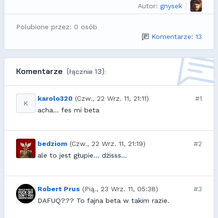
Autor:
gnysek
Polubione przez: 0 osób
Komentarze: 13
Komentarze
(łącznie 13):
karolo320
(Czw., 22 Wrz. 11, 21:11)
#1
K
acha... fes mi beta
bedziom
(Czw., 22 Wrz. 11, 21:19)
#2
ale to jest głupie... dżisss...
Robert Prus
(Pią., 23 Wrz. 11, 05:38)
#3
DAFUQ??? To fajna beta w takim razie.