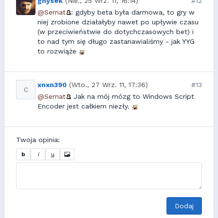
gnysek
(Nie., 25 Wrz. 11, 16:14)
#12
@Sernat
: gdyby beta była darmowa, to gry w
niej zrobione działałyby nawet po upływie czasu
(w przeciwieństwie do dotychczasowych bet) i
to nad tym się długo zastanawialiśmy - jak YYG
to rozwiąże
xnxn390
(Wto., 27 Wrz. 11, 17:36)
#13
C
@Sernat
Jak na mój mózg to Windows Script
Encoder jest całkiem niezły.
Twoja opinia:
b
i
u
Dodaj