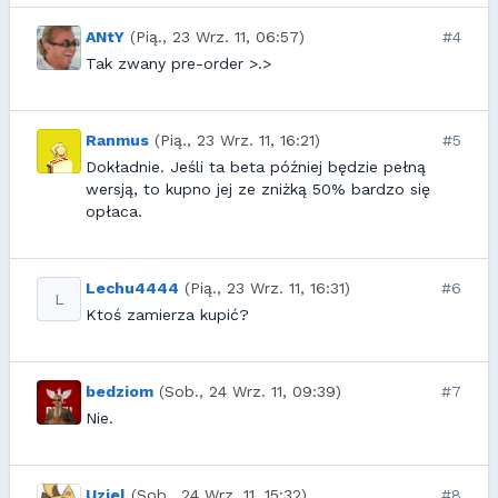
ANtY
(Pią., 23 Wrz. 11, 06:57)
#4
Tak zwany pre-order >.>
Ranmus
(Pią., 23 Wrz. 11, 16:21)
#5
Dokładnie. Jeśli ta beta później będzie pełną
wersją, to kupno jej ze zniżką 50% bardzo się
opłaca.
Lechu4444
(Pią., 23 Wrz. 11, 16:31)
#6
L
Ktoś zamierza kupić?
bedziom
(Sob., 24 Wrz. 11, 09:39)
#7
Nie.
Uzjel
(Sob., 24 Wrz. 11, 15:32)
#8