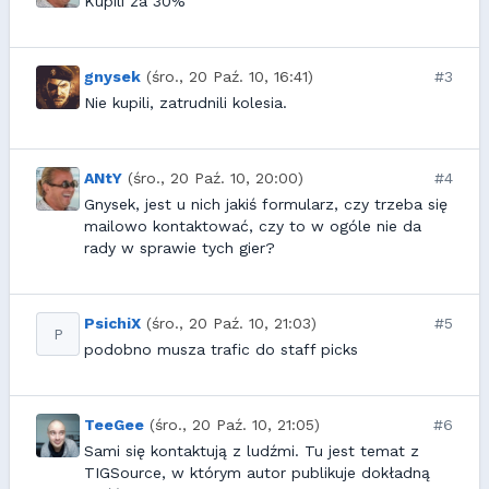
Kupili za 30%
gnysek
(śro., 20 Paź. 10, 16:41)
#3
Nie kupili, zatrudnili kolesia.
ANtY
(śro., 20 Paź. 10, 20:00)
#4
Gnysek, jest u nich jakiś formularz, czy trzeba się
mailowo kontaktować, czy to w ogóle nie da
rady w sprawie tych gier?
PsichiX
(śro., 20 Paź. 10, 21:03)
#5
P
podobno musza trafic do staff picks
TeeGee
(śro., 20 Paź. 10, 21:05)
#6
Sami się kontaktują z ludźmi. Tu jest temat z
TIGSource, w którym autor publikuje dokładną