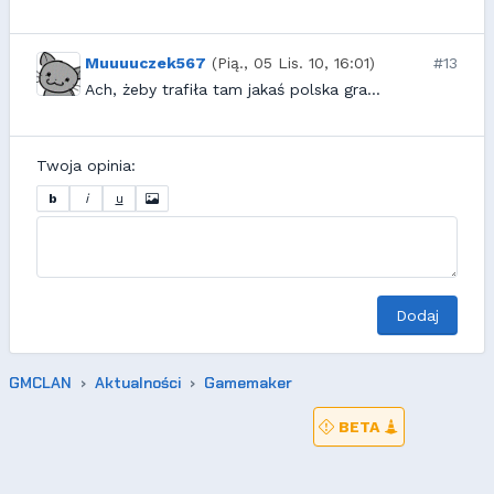
Muuuuczek567
(Pią., 05 Lis. 10, 16:01)
#13
Ach, żeby trafiła tam jakaś polska gra...
Twoja opinia:
b
i
u
Dodaj
GMCLAN
Aktualności
Gamemaker
BETA