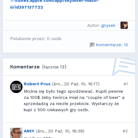
itunes.apple.com/app/skydiver-mach-
ii/id397137722
Autor:
gnysek
Polubione przez: 0 osób
Komentarze: 13
Komentarze
(łącznie 13):
Robert Prus
(śro., 20 Paź. 10, 16:17)
#1
Można się było tego spodziewać. Kupili pewnie
za 100$ żeby twórca miał na "couple of beer" a
sprzedadzą za niezłe przebicie. Wystarczy że
kupi z 500 ciekawych gry osób.
ANtY
(śro., 20 Paź. 10, 16:39)
#2