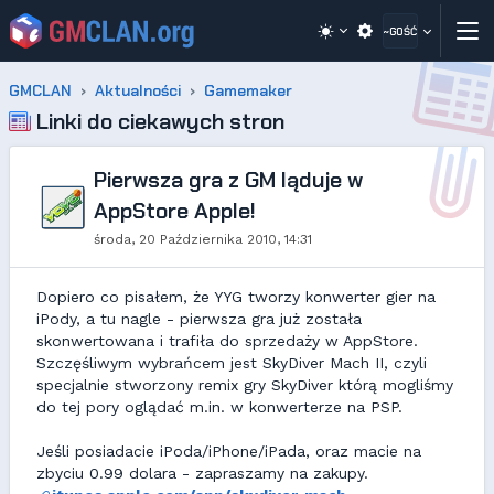
~GOŚĆ
GMCLAN
Aktualności
Gamemaker
Linki do ciekawych stron
Pierwsza gra z GM ląduje w
AppStore Apple!
środa, 20 Października 2010, 14:31
Dopiero co pisałem, że YYG tworzy konwerter gier na
iPody, a tu nagle - pierwsza gra już została
skonwertowana i trafiła do sprzedaży w AppStore.
Szczęśliwym wybrańcem jest SkyDiver Mach II, czyli
specjalnie stworzony remix gry SkyDiver którą mogliśmy
do tej pory oglądać m.in. w konwerterze na PSP.
Jeśli posiadacie iPoda/iPhone/iPada, oraz macie na
zbyciu 0.99 dolara - zapraszamy na zakupy.