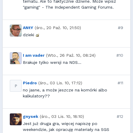
tematu. Ale to faktycznie dziwne. Może wpisz
"gaming" - The Independent Gaming Forums.
ANtY
(śro., 20 Paź. 10, 21:50)
#9
dzieki
I am vader
(Wto., 26 Paź. 10, 08:24)
#10
Brakuje tylko wersji na NDS...
Piedro
(śro., 03 Lis. 10, 17:12)
#11
P
no jasne, a może jeszcze na komórki albo
kalkulatory??
gnysek
(śro., 03 Lis. 10, 18:10)
#12
Jest już druga gra, więcej napiszę po
weekendzie, jak opracuję materiały na SGS