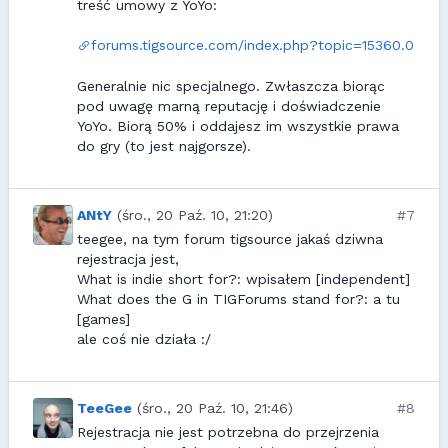
treść umowy z YoYo:
forums.tigsource.com/index.php?topic=15360.0
Generalnie nic specjalnego. Zwłaszcza biorąc
pod uwagę marną reputację i doświadczenie
YoYo. Biorą 50% i oddajesz im wszystkie prawa
do gry (to jest najgorsze).
ANtY
(śro., 20 Paź. 10, 21:20)
#7
teegee, na tym forum tigsource jakaś dziwna
rejestracja jest,
What is indie short for?: wpisałem [independent]
What does the G in TIGForums stand for?: a tu
[games]
ale coś nie działa :/
TeeGee
(śro., 20 Paź. 10, 21:46)
#8
Rejestracja nie jest potrzebna do przejrzenia