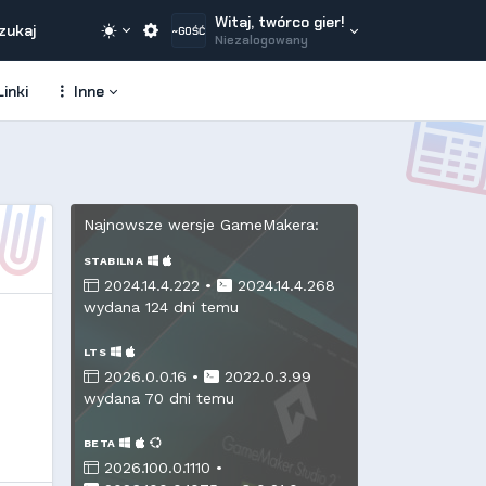
Witaj, twórco gier!
zukaj
~GOŚĆ
Niezalogowany
inki
Inne
Najnowsze wersje GameMakera:
STABILNA
2024.14.4.222 •
2024.14.4.268
wydana 124 dni temu
LTS
2026.0.0.16 •
2022.0.3.99
wydana 70 dni temu
BETA
2026.100.0.1110 •