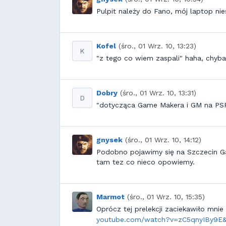
Pulpit należy do Fano, mój laptop nie
Kofel
(śro., 01 Wrz. 10, 13:23)
K
"z tego co wiem zaspali" haha, chyb
Dobry
(śro., 01 Wrz. 10, 13:31)
D
"dotycząca Game Makera i GM na PSP
gnysek
(śro., 01 Wrz. 10, 14:12)
Podobno pojawimy się na Szczecin Gam
tam tez co nieco opowiemy.
Marmot
(śro., 01 Wrz. 10, 15:35)
Oprócz tej prelekcji zaciekawiło mni
youtube.com/watch?v=zC5qnyIBy9E&f