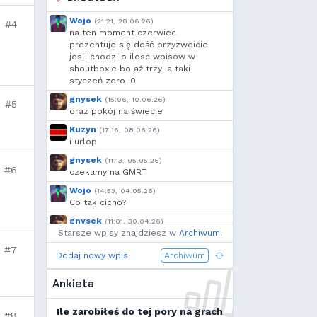
🆅🅸🆃🅾74🅼
,
Deusald
,
FarnekGarnek
,
szmalu
,
Wojo
(21:21, 28.06.26)
#4
Korodzik
,
OdrzuconyKrakers
,
na ten moment czerwiec
Ulti
,
Kandif
,
Danieo
,
bagno
,
prezentuje się dość przyzwoicie
jesli chodzi o ilosc wpisow w
Arrekin
,
Mtax
,
g...
,
shoutboxie bo aż trzy! a taki
RuLing
,
Voytec
,
szynka
,
styczeń zero :0
Cebul
,
Add92
,
Krzysiek1250
,
gnysek
(15:06, 10.06.26)
h...
,
Shockah
,
exigo
#5
oraz pokój na świecie
Kuzyn
(17:16, 08.06.26)
i urlop
gnysek
(11:13, 05.05.26)
#6
czekamy na GMRT
Wojo
(14:53, 04.05.26)
Co tak cicho?
gnysek
(11:01, 30.04.26)
Starsze wpisy znajdziesz w
Grill panie, grill.
Archiwum
.
#7
Wojo
(14:18, 29.04.26)
Dodaj nowy wpis
Archiwum
Jak planujecie spędzić najbliższą
majówkę?
Ankieta
Wojo
(13:15, 13.03.26)
Ja zainstalowałem sobie Linux mint
Ile zarobiłeś do tej pory na grach
#8