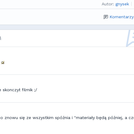
Autor:
gnysek
Komentarzy
:
e
 skonczył filmik ;/
o znowu się ze wszystkim spóźnia i "materiały będą później, a cz