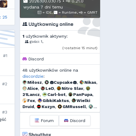
2026.100.0.1075
•
0.21.0
wydana 7 dni temu
= IDE,
= Runtime,
= GMRT
: 25
Użytkownicy online
1
użytkownik aktywny:
gości: 1,
(~ostatnie 15 minut)
#1
Discord
48 użytkowników online na
discordzie
:
Miłosz
,
🧁Cupcake🧁
,
Nikas
,
#2
Alice
,
LeD
,
Nitro Slav
,
21Lancz
,
Carl-bot
,
PanPupa
,
Fox
,
GibkiKaktus
,
Wielki
Druid
,
Kuzyn
,
GMRussell
,
#3
Tidżi
,
𝕳𝖚𝖌𝖔 𝕲𝖔𝖓𝖝𝖆𝖑𝖊𝖝
,
𝕯𝖎𝖆𝖓𝖆
,
Kalor
,
r...
,
Threef
,
ęść
Forum
Discord
RogerDodg3r
,
Uzjel
,
Murrri
,
Jarkozpl
,
Andrzej
,
Dyno
,
Shoutbox