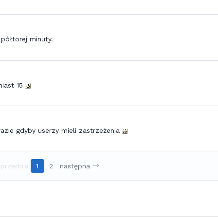
półtorej minuty.
miast 15
razie gdyby userzy mieli zastrzeżenia
przednia
1
2
następna