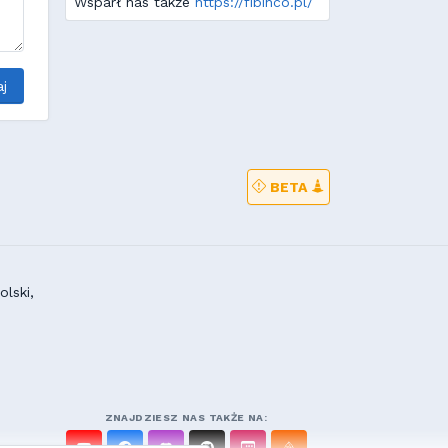
Wsparł nas także
https://fibinco.pl/
j
BETA
lski,
ZNAJDZIESZ NAS TAKŻE NA: