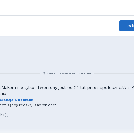
Doda
© 2002 - 2026 GMCLAN.ORG
aker i nie tylko. Tworzony jest od 24 lat przez społeczność z Po
niu.
edakcja & kontakt
ez zgody redakcji zabronione!
de();