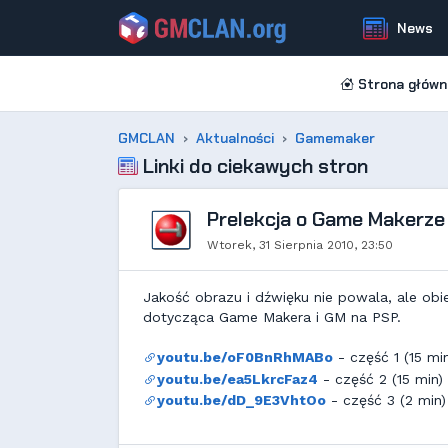
News
Strona główn
GMCLAN
Aktualności
Gamemaker
Linki do ciekawych stron
Prelekcja o Game Makerze 
Wtorek, 31 Sierpnia 2010, 23:50
Jakość obrazu i dźwięku nie powala, ale obi
dotycząca Game Makera i GM na PSP.
youtu.be/oF0BnRhMABo
- część 1 (15 mi
youtu.be/ea5LkrcFaz4
- część 2 (15 min)
youtu.be/dD_9E3VhtOo
- część 3 (2 min)