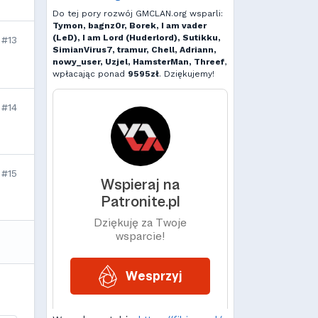
Do tej pory rozwój GMCLAN.org wsparli:
Tymon, bagnz0r, Borek, I am vader
(LeD), I am Lord (Huderlord), Sutikku,
#13
SimianVirus7, tramur, Chell, Adriann,
nowy_user, Uzjel, HamsterMan, Threef
,
wpłacając ponad
9595zł
. Dziękujemy!
#14
#15