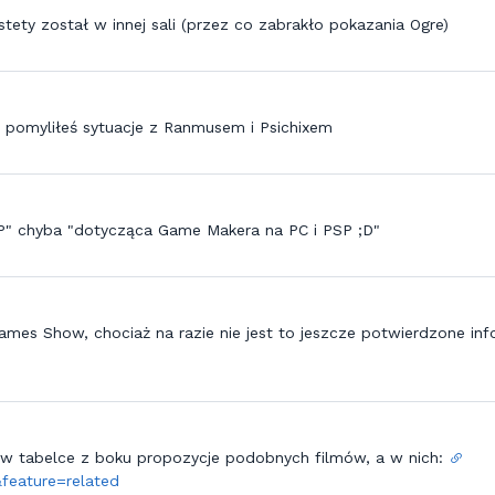
stety został w innej sali (przez co zabrakło pokazania Ogre)
a pomyliłeś sytuacje z Ranmusem i Psichixem
" chyba "dotycząca Game Makera na PC i PSP ;D"
es Show, chociaż na razie nie jest to jeszcze potwierdzone info
e w tabelce z boku propozycje podobnych filmów, a w nich:
eature=related