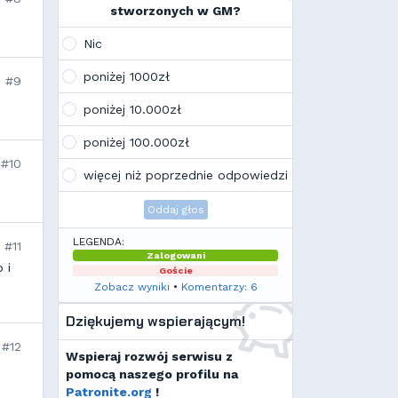
na swoim laptopie
stworzonych w GM?
Wojo
(10:21, 12.02.26)
Tak, po zmianach gmclan przeżywa
Nic
drugą młodość. Najnowsze trendy
wskazują, że ten rok będzie rokiem
poniżej 1000zł
#9
Linuxa, rokiem odejścia od
Facebooka i rokiem odejścia od
poniżej 10.000zł
discorda na rzecz forów
internetowych
poniżej 100.000zł
Kamilek
(21:57, 08.12.25)
K
#10
Ale klimat tu znowu wrócić!
więcej niż poprzednie odpowiedzi
Oddaj głos
LEGENDA:
#11
Zalogowani
 i
Goście
Zobacz wyniki
•
Komentarzy: 6
Dziękujemy wspierającym!
#12
Wspieraj rozwój serwisu z
pomocą naszego profilu na
Patronite.org
!