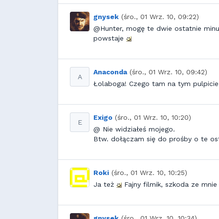
gnysek
(śro., 01 Wrz. 10, 09:22)
@Hunter, mogę te dwie ostatnie minu
powstaje
Anaconda
(śro., 01 Wrz. 10, 09:42)
A
Łolaboga! Czego tam na tym pulpicie
Exigo
(śro., 01 Wrz. 10, 10:20)
E
@ Nie widziałeś mojego.
Btw. dołączam się do prośby o te os
Roki
(śro., 01 Wrz. 10, 10:25)
Ja też
Fajny filmik, szkoda ze mnie
gnysek
(śro., 01 Wrz. 10, 10:34)