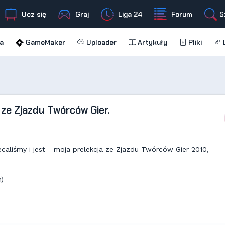
Ucz się
Graj
Liga 24
Forum
S
a
GameMaker
Uploader
Artykuły
Pliki
L
ze Zjazdu Twórców Gier.
ecaliśmy i jest - moja prelekcja ze Zjazdu Twórców Gier 2010,
n)