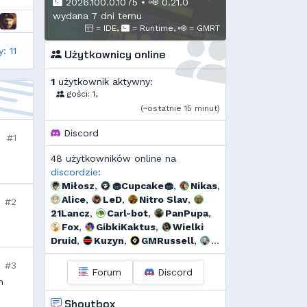
2026.100.0.1075
•
0.21.0
wydana 7 dni temu
= IDE,
= Runtime,
= GMRT
: 11
Użytkownicy online
1
użytkownik aktywny:
gości: 1,
(~ostatnie 15 minut)
Discord
#1
48 użytkowników online na
discordzie
:
Miłosz
,
🧁Cupcake🧁
,
Nikas
,
Alice
,
LeD
,
Nitro Slav
,
#2
21Lancz
,
Carl-bot
,
PanPupa
,
Fox
,
GibkiKaktus
,
Wielki
Druid
,
Kuzyn
,
GMRussell
,
Tidżi
,
𝕳𝖚𝖌𝖔 𝕲𝖔𝖓𝖝𝖆𝖑𝖊𝖝
,
𝕯𝖎𝖆𝖓𝖆
,
#3
Kalor
,
r...
,
Threef
,
Forum
Discord
m
RogerDodg3r
,
Uzjel
,
Murrri
,
Jarkozpl
,
Andrzej
,
Dyno
,
Shoutbox