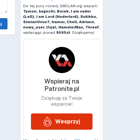
Do tej pory rozwój GMCLAN.org wsparli:
Tymon, bagnz0r, Borek, I am vader
(LeD), I am Lord (Huderlord), Sutikku,
SimianVirus7, tramur, Chell, Adriann,
j
nowy_user, Uzjel, HamsterMan, Threef
,
wpłacając ponad
9595zł
. Dziękujemy!