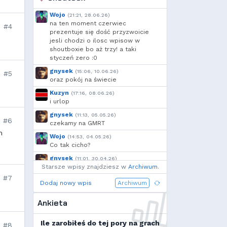
🆅🅸🆃🅾74🅼
,
Deusald
,
FarnekGarnek
,
szmalu
,
Wojo
(21:21, 28.06.26)
Korodzik
,
OdrzuconyKrakers
,
na ten moment czerwiec
#4
Ulti
,
Kandif
,
Danieo
,
bagno
,
prezentuje się dość przyzwoicie
jesli chodzi o ilosc wpisow w
Arrekin
,
Mtax
,
g...
,
shoutboxie bo aż trzy! a taki
RuLing
,
Voytec
,
szynka
,
styczeń zero :0
Cebul
,
Add92
,
Krzysiek1250
,
gnysek
(15:06, 10.06.26)
h...
,
Shockah
,
exigo
#5
oraz pokój na świecie
Kuzyn
(17:16, 08.06.26)
i urlop
gnysek
(11:13, 05.05.26)
#6
czekamy na GMRT
m
Wojo
(14:53, 04.05.26)
Co tak cicho?
gnysek
(11:01, 30.04.26)
Starsze wpisy znajdziesz w
Grill panie, grill.
Archiwum
.
#7
Wojo
(14:18, 29.04.26)
Dodaj nowy wpis
Archiwum
Jak planujecie spędzić najbliższą
majówkę?
Ankieta
Wojo
(13:15, 13.03.26)
Ja zainstalowałem sobie Linux mint
Ile zarobiłeś do tej pory na grach
#8