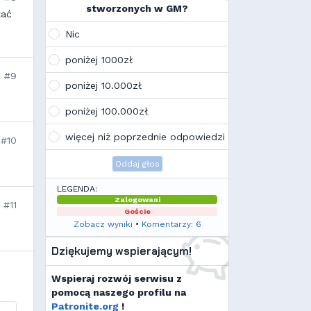
na swoim laptopie
stworzonych w GM?
tać
Wojo
(10:21, 12.02.26)
Tak, po zmianach gmclan przeżywa
Nic
drugą młodość. Najnowsze trendy
wskazują, że ten rok będzie rokiem
poniżej 1000zł
Linuxa, rokiem odejścia od
#9
Facebooka i rokiem odejścia od
poniżej 10.000zł
discorda na rzecz forów
internetowych
poniżej 100.000zł
Kamilek
(21:57, 08.12.25)
K
Ale klimat tu znowu wrócić!
więcej niż poprzednie odpowiedzi
#10
Oddaj głos
LEGENDA:
Zalogowani
#11
Goście
Zobacz wyniki
•
Komentarzy: 6
Dziękujemy wspierającym!
Wspieraj rozwój serwisu z
pomocą naszego profilu na
Patronite.org
!