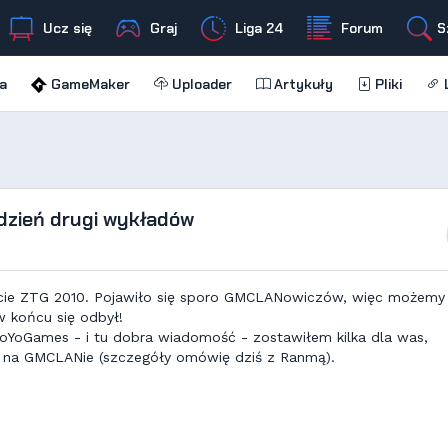
Ucz się
Graj
Liga 24
Forum
S
a
GameMaker
Uploader
Artykuły
Pliki
L
 dzień drugi wykładów
kcie ZTG 2010. Pojawiło się sporo GMCLANowiczów, więc możemy
 w końcu się odbył!
YoYoGames - i tu dobra wiadomość - zostawiłem kilka dla was,
su na GMCLANie (szczegóły omówię dziś z Ranmą).