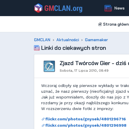
News
Strona główn
GMCLAN
Aktualności
Gamemaker
Linki do ciekawych stron
Zjazd Twórców Gier - dziś
Sobota, 17 Lipca 2010, 08:49
Wczoraj odbyły się pierwsze wykłady w tra
uznać, że nasz pierwszy (nieoficjalny) zjazd
Jak już wspomniałem, doszły do nas jojo z 
rozdamy je przy okazji najbliższego konkur
W rozszerzeniu dwie fotki z imprezy:
flickr.com/photos/gnysek/4801296716
flickr.com/photos/gnysek/4801296998