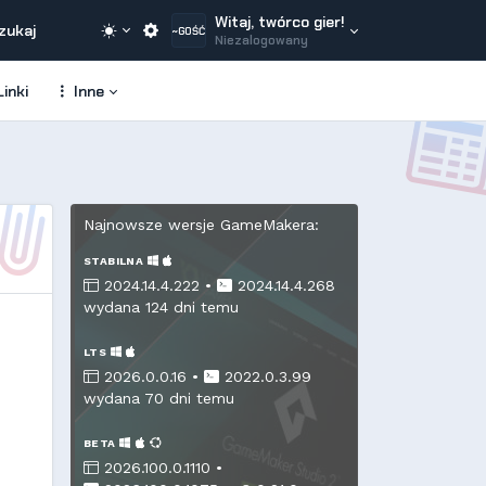
Witaj, twórco gier!
zukaj
~GOŚĆ
Niezalogowany
inki
Inne
Najnowsze wersje GameMakera:
STABILNA
2024.14.4.222 •
2024.14.4.268
wydana 124 dni temu
LTS
2026.0.0.16 •
2022.0.3.99
wydana 70 dni temu
BETA
2026.100.0.1110 •