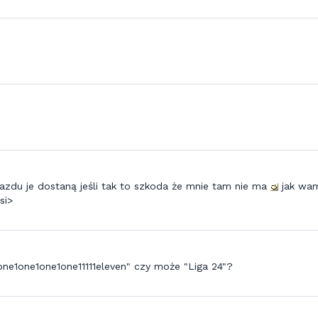
jazdu je dostaną jeśli tak to szkoda że mnie tam nie ma
jak wa
si>
one1one1one1one11111eleven" czy może "Liga 24"?