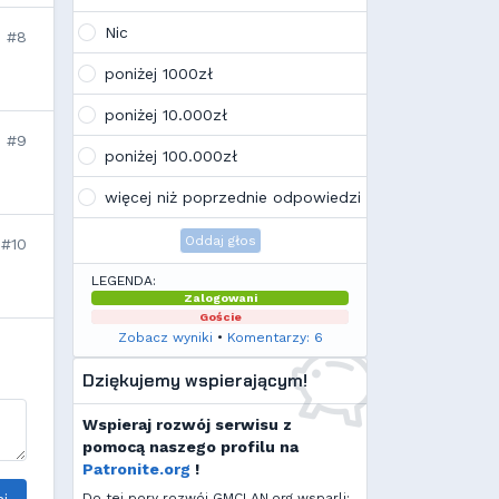
Wojo
(10:21, 12.02.26)
Tak, po zmianach gmclan przeżywa
Nic
#8
drugą młodość. Najnowsze trendy
wskazują, że ten rok będzie rokiem
poniżej 1000zł
Linuxa, rokiem odejścia od
Facebooka i rokiem odejścia od
poniżej 10.000zł
discorda na rzecz forów
#9
internetowych
poniżej 100.000zł
Kamilek
(21:57, 08.12.25)
K
Ale klimat tu znowu wrócić!
więcej niż poprzednie odpowiedzi
Oddaj głos
#10
LEGENDA:
Zalogowani
Goście
Zobacz wyniki
•
Komentarzy: 6
Dziękujemy wspierającym!
Wspieraj rozwój serwisu z
pomocą naszego profilu na
Patronite.org
!
Do tej pory rozwój GMCLAN.org wsparli: