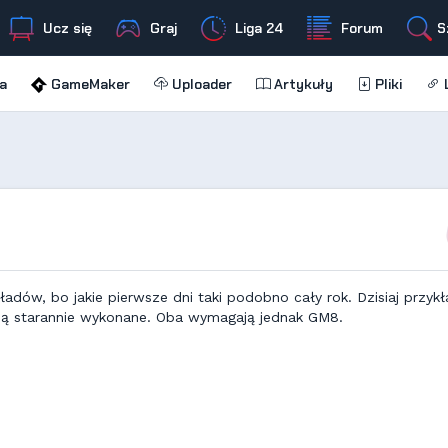
Ucz się
Graj
Liga 24
Forum
S
a
GameMaker
Uploader
Artykuły
Pliki
L
dów, bo jakie pierwsze dni taki podobno cały rok. Dzisiaj przykł
 są starannie wykonane. Oba wymagają jednak GM8.