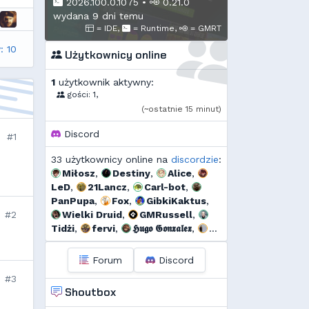
2026.100.0.1075
•
0.21.0
wydana 9 dni temu
= IDE,
= Runtime,
= GMRT
: 10
Użytkownicy online
1
użytkownik aktywny:
gości: 1,
(~ostatnie 15 minut)
Discord
#1
33 użytkownicy online na
discordzie
:
Miłosz
,
Destiny
,
Alice
,
LeD
,
21Lancz
,
Carl-bot
,
PanPupa
,
Fox
,
GibkiKaktus
,
#2
Wielki Druid
,
GMRussell
,
Tidżi
,
fervi
,
𝕳𝖚𝖌𝖔 𝕲𝖔𝖓𝖝𝖆𝖑𝖊𝖝
,
Threef
,
s...
,
Murrri
,
HappyOrange
,
Dyno
,
Forum
Discord
🆅🅸🆃🅾74🅼
,
szmalu
,
#3
Korodzik
,
Sporek
,
Shoutbox
OdrzuconyKrakers
,
Ulti
,