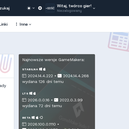
Witaj, twórco gier!
zukaj
~GOŚĆ
Niezalogowany
inki
Inne
Najnowsze wersje GameMakera:
STABILNA
2024.14.4.222 •
2024.14.4.268
wydana 126 dni temu
ady
LTS
2026.0.0.16 •
2022.0.3.99
wydana 72 dni temu
BETA
2026.100.0.1110 •