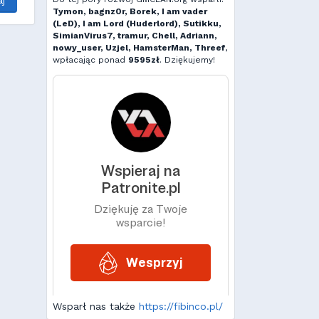
j
Tymon, bagnz0r, Borek, I am vader
(LeD), I am Lord (Huderlord), Sutikku,
SimianVirus7, tramur, Chell, Adriann,
nowy_user, Uzjel, HamsterMan, Threef
,
wpłacając ponad
9595zł
. Dziękujemy!
Wsparł nas także
https://fibinco.pl/