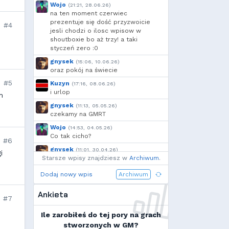
Kandif
,
Danieo
,
bagno
,
Wojo
(21:21, 28.06.26)
Arrekin
,
Voytec
,
szynka
,
na ten moment czerwiec
moeglich
,
h...
prezentuje się dość przyzwoicie
#4
jesli chodzi o ilosc wpisow w
shoutboxie bo aż trzy! a taki
styczeń zero :0
gnysek
(15:06, 10.06.26)
oraz pokój na świecie
#5
Kuzyn
(17:16, 08.06.26)
i urlop
m
gnysek
(11:13, 05.05.26)
czekamy na GMRT
Wojo
(14:53, 04.05.26)
Co tak cicho?
#6
gnysek
(11:01, 30.04.26)
i
Starsze wpisy znajdziesz w
Grill panie, grill.
Archiwum
.
Wojo
(14:18, 29.04.26)
Dodaj nowy wpis
Archiwum
Jak planujecie spędzić najbliższą
majówkę?
Ankieta
#7
Wojo
(13:15, 13.03.26)
Ja zainstalowałem sobie Linux mint
Ile zarobiłeś do tej pory na grach
na swoim laptopie
stworzonych w GM?