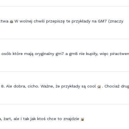
actwa
W wolnej chwili przepiszę te przykłady na GM7 (znaczy
le osób które mają oryginalny gm7 a gm8 nie kupiły, więc piractwe
 8. Ale dobra, cicho. Ważne, że przykłady są cool
. Chociaż drug
żart, ale i tak jak ktoś chce to znajdzie