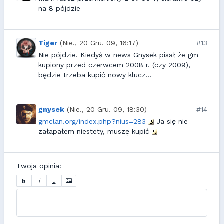
na 8 pójdzie
Tiger
(Nie., 20 Gru. 09, 16:17)
#13
Nie pójdzie. Kiedyś w news Gnysek pisał że gm
kupiony przed czerwcem 2008 r. (czy 2009),
będzie trzeba kupić nowy klucz...
gnysek
(Nie., 20 Gru. 09, 18:30)
#14
gmclan.org/index.php?nius=283
Ja się nie
załapałem niestety, muszę kupić
Twoja opinia:
b
i
u