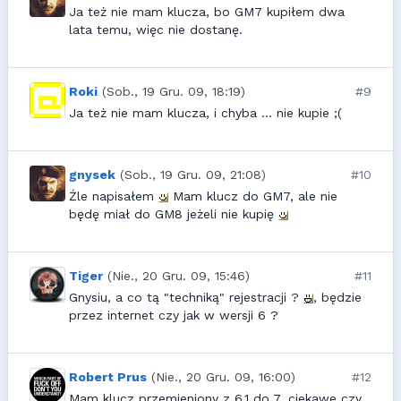
Ja też nie mam klucza, bo GM7 kupiłem dwa
lata temu, więc nie dostanę.
Roki
(Sob., 19 Gru. 09, 18:19)
#9
Ja też nie mam klucza, i chyba ... nie kupie ;(
gnysek
(Sob., 19 Gru. 09, 21:08)
#10
Źle napisałem
Mam klucz do GM7, ale nie
będę miał do GM8 jeżeli nie kupię
Tiger
(Nie., 20 Gru. 09, 15:46)
#11
Gnysiu, a co tą "techniką" rejestracji ?
, będzie
przez internet czy jak w wersji 6 ?
Robert Prus
(Nie., 20 Gru. 09, 16:00)
#12
Mam klucz przemieniony z 6.1 do 7, ciekawe czy