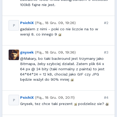
100kB fajne nie jest.
PsichiX
(Pią., 18 Gru. 09, 19:26)
#2
P
gadalem z nimi - poki co nie liczcie na to w
wersji 8. co innego 9
gnysek
(Pią., 18 Gru. 09, 19:36)
#3
@Makary, bo taki backround jest trzymany jako
Bitmapa, żeby szybciej działał. Zatem plik 64 x
64 px @ 24 bity (taki normalny z painta) to jest
64*64*24 = 12 kB, chociaż jako GIF czy JPG
będzie ważył do 90% mniej
PsichiX
(Pią., 18 Gru. 09, 20:11)
#4
P
Gnysek, tez chce taki prezent
podzielisz sie?