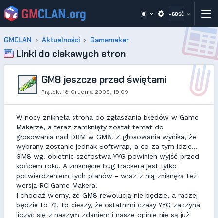
~GOŚĆ
GMCLAN
Aktualności
Gamemaker
Linki do ciekawych stron
GM8 jeszcze przed świętami
Piątek, 18 Grudnia 2009, 19:09
W nocy zniknęła strona do zgłaszania błędów w Game
Makerze, a teraz zamknięty został temat do
głosowania nad DRM w GM8. Z głosowania wynika, że
wybrany zostanie jednak Softwrap, a co za tym idzie...
GM8 wg. obietnic szefostwa YYG powinien wyjść przed
końcem roku. A zniknięcie bug trackera jest tylko
potwierdzeniem tych planów - wraz z nią zniknęła też
wersja RC Game Makera.
I chociaż wiemy, że GM8 rewolucją nie będzie, a raczej
będzie to 7.1, to cieszy, że ostatnimi czasy YYG zaczyna
liczyć się z naszym zdaniem i nasze opinie nie są już