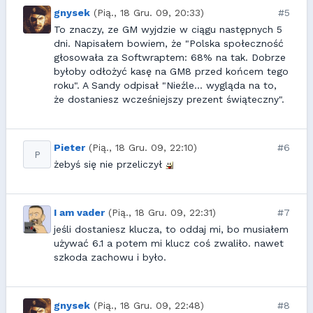
gnysek
(Pią., 18 Gru. 09, 20:33)
#5
To znaczy, ze GM wyjdzie w ciągu następnych 5
dni. Napisałem bowiem, że "Polska społeczność
głosowała za Softwraptem: 68% na tak. Dobrze
byłoby odłożyć kasę na GM8 przed końcem tego
roku". A Sandy odpisał "Nieźle... wygląda na to,
że dostaniesz wcześniejszy prezent świąteczny".
Pieter
(Pią., 18 Gru. 09, 22:10)
#6
P
żebyś się nie przeliczył
I am vader
(Pią., 18 Gru. 09, 22:31)
#7
jeśli dostaniesz klucza, to oddaj mi, bo musiałem
używać 6.1 a potem mi klucz coś zwaliło. nawet
szkoda zachowu i było.
gnysek
(Pią., 18 Gru. 09, 22:48)
#8