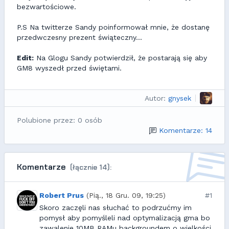
bezwartościowe.
P.S Na twitterze Sandy poinformował mnie, że dostanę
przedwczesny prezent świąteczny...
Edit:
Na Glogu Sandy potwierdził, że postarają się aby
GM8 wyszedł przed świętami.
Autor:
gnysek
Polubione przez: 0 osób
Komentarze: 14
Komentarze
(łącznie 14):
Robert Prus
(Pią., 18 Gru. 09, 19:25)
#1
Skoro zaczęli nas słuchać to podrzućmy im
pomysł aby pomyśleli nad optymalizacją gma bo
zawalenie 10MB RAMu backgroundem o wielkości