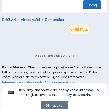
Dodaj
GMCLAN
Aktualności
Gamemaker
BETA
© 2002 - 2026 GMCLAN.ORG
Game Makers' Clan
to serwis o programie GameMaker i nie
tylko. Tworzony jest od 24 lat przez społeczność z Polski,
która wspiera się w tworzeniu gier i programowaniu.
Informacje o ciasteczkach
|
Polityka prywatności
|
Redakcja & kontakt
Używamy ciasteczek do zapisywania informacji o
Wszelkie prawa zastrzeżone. Kopiowanie materiałów bez zgody
sesji, ustawień, oraz analizy odwiedzin.
redakcji zabronione!
© 2002-2017 Ranmus, © 2017-2026
{=|=} fable_inside();
OK, spoko.
ZNAJDZIESZ NAS TAKŻE NA: