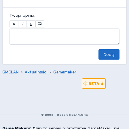
Twoja opinia:
b
i
u
Dodaj
GMCLAN
Aktualności
Gamemaker
BETA
© 2002 - 2026 GMCLAN.ORG
Game Makers' Clan
to serwis o programie GameMaker i nie