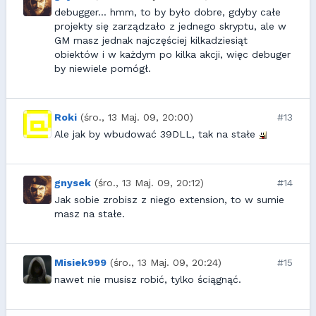
debugger... hmm, to by było dobre, gdyby całe
projekty się zarządzało z jednego skryptu, ale w
GM masz jednak najczęściej kilkadziesiąt
obiektów i w każdym po kilka akcji, więc debuger
by niewiele pomógł.
Roki
(śro., 13 Maj. 09, 20:00)
#13
Ale jak by wbudować 39DLL, tak na stałe
gnysek
(śro., 13 Maj. 09, 20:12)
#14
Jak sobie zrobisz z niego extension, to w sumie
masz na stałe.
Misiek999
(śro., 13 Maj. 09, 20:24)
#15
nawet nie musisz robić, tylko ściągnąć.