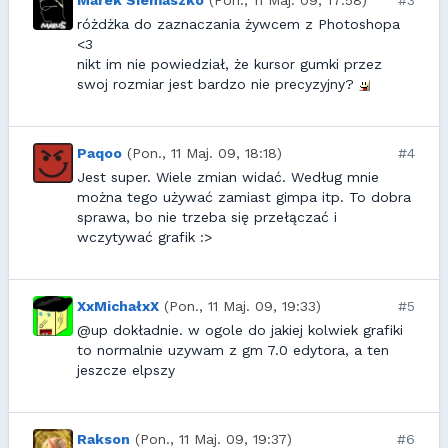
Marek Siemaszko
(Pon., 11 Maj. 09, 17:58)
#3
różdżka do zaznaczania żywcem z Photoshopa
<3
nikt im nie powiedział, że kursor gumki przez
swoj rozmiar jest bardzo nie precyzyjny?
Paqoo
(Pon., 11 Maj. 09, 18:18)
#4
Jest super. Wiele zmian widać. Według mnie
można tego używać zamiast gimpa itp. To dobra
sprawa, bo nie trzeba się przełączać i
wczytywać grafik :>
XxMichałxX
(Pon., 11 Maj. 09, 19:33)
#5
@up dokładnie. w ogole do jakiej kolwiek grafiki
to normalnie uzywam z gm 7.0 edytora, a ten
jeszcze elpszy
Rakson
(Pon., 11 Maj. 09, 19:37)
#6