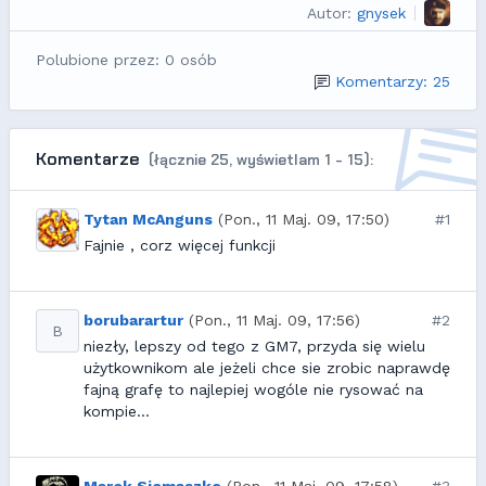
Autor:
gnysek
Polubione przez: 0 osób
Komentarzy: 25
Komentarze
(łącznie 25, wyświetlam 1 - 15):
Tytan McAnguns
(Pon., 11 Maj. 09, 17:50)
#1
Fajnie , corz więcej funkcji
borubarartur
(Pon., 11 Maj. 09, 17:56)
#2
B
niezły, lepszy od tego z GM7, przyda się wielu
użytkownikom ale jeżeli chce sie zrobic naprawdę
fajną grafę to najlepiej wogóle nie rysować na
kompie...