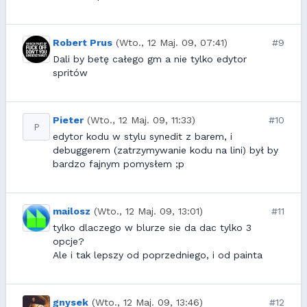
Robert Prus
(Wto., 12 Maj. 09, 07:41)
#9
Dali by betę całego gm a nie tylko edytor
spritów
Pieter
(Wto., 12 Maj. 09, 11:33)
#10
P
edytor kodu w stylu synedit z barem, i
debuggerem (zatrzymywanie kodu na lini) był by
bardzo fajnym pomysłem ;p
mailosz
(Wto., 12 Maj. 09, 13:01)
#11
tylko dlaczego w blurze sie da dac tylko 3
opcje?
Ale i tak lepszy od poprzedniego, i od painta
gnysek
(Wto., 12 Maj. 09, 13:46)
#12