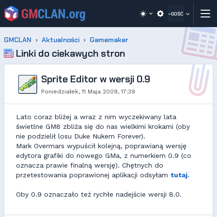
~GOŚĆ
GMCLAN
Aktualności
Gamemaker
Linki do ciekawych stron
Sprite Editor w wersji 0.9
Poniedziałek, 11 Maja 2009, 17:39
Lato coraz bliżej a wraz z nim wyczekiwany lata
świetlne GM8 zbliża się do nas wielkimi krokami (oby
nie podzielił losu Duke Nukem Forever).
Mark Overmars wypuścił kolejną, poprawianą wersję
edytora grafiki do nowego GMa, z numerkiem 0.9 (co
oznacza prawie finalną wersję). Chętnych do
przetestowania poprawionej aplikacji odsyłam
tutaj
.
Oby 0.9 oznaczało też rychłe nadejście wersji 8.0.