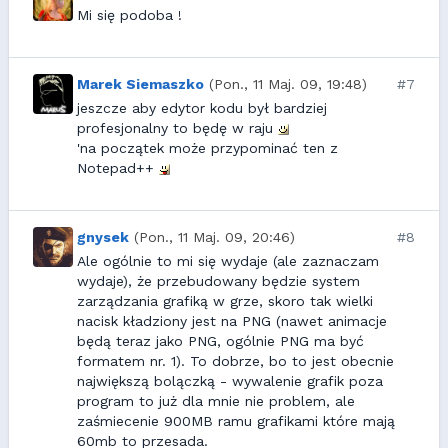
Mi się podoba !
Marek Siemaszko
(Pon., 11 Maj. 09, 19:48)
#7
jeszcze aby edytor kodu był bardziej
profesjonalny to będę w raju
'na początek może przypominać ten z
Notepad++
gnysek
(Pon., 11 Maj. 09, 20:46)
#8
Ale ogólnie to mi się wydaje (ale zaznaczam
wydaje), że przebudowany będzie system
zarządzania grafiką w grze, skoro tak wielki
nacisk kładziony jest na PNG (nawet animacje
będą teraz jako PNG, ogólnie PNG ma być
formatem nr. 1). To dobrze, bo to jest obecnie
największą bolączką - wywalenie grafik poza
program to już dla mnie nie problem, ale
zaśmiecenie 900MB ramu grafikami które mają
60mb to przesada.