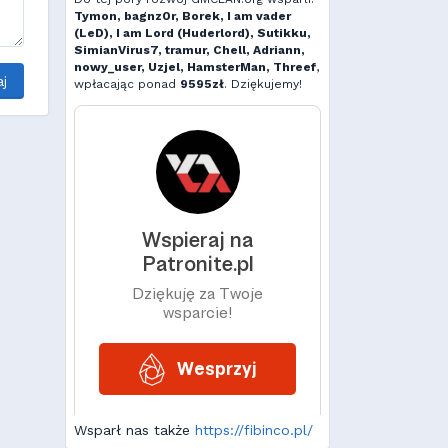
Tymon, bagnz0r, Borek, I am vader
(LeD), I am Lord (Huderlord), Sutikku,
SimianVirus7, tramur, Chell, Adriann,
nowy_user, Uzjel, HamsterMan, Threef
,
j
wpłacając ponad
9595zł
. Dziękujemy!
Wsparł nas także
https://fibinco.pl/