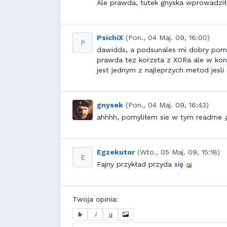
Ale prawda, tutek gnyska wprowadzi
PsichiX
(Pon., 04 Maj. 09, 16:00)
P
dawidds, a podsunales mi dobry pomy
prawda tez korzsta z XORa ale w konc
jest jednym z najleprzych metod jesli
gnysek
(Pon., 04 Maj. 09, 16:43)
ahhhh, pomyliłem sie w tym readme
Egzekutor
(Wto., 05 Maj. 09, 15:18)
E
Fajny przykład przyda się
Twoja opinia:
b
i
u