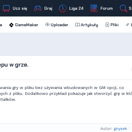
Ucz się
Graj
Liga 24
Forum
S
a
GameMaker
Uploader
Artykuły
Pliki
L
pu w grze.
sywania gry w pliku bez używania wbudowanych w GM opcji, co
ch z pliku. Dodatkowo przykład pokazuje jak stworzyć grę w któ
ztałków.
Autor:
gnysek