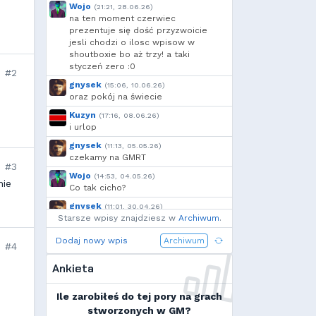
Sporek
,
OdrzuconyKrakers
,
Wojo
(21:21, 28.06.26)
Kandif
,
Danieo
,
bagno
,
na ten moment czerwiec
Arrekin
,
Mtax
,
g...
,
prezentuje się dość przyzwoicie
jesli chodzi o ilosc wpisow w
GreenClover
,
szynka
,
l...
,
shoutboxie bo aż trzy! a taki
Cebul
,
moeglich
,
styczeń zero :0
#2
Krzysiek1250
,
h...
,
Shockah
,
gnysek
(15:06, 10.06.26)
exigo
,
xVANiLL
oraz pokój na świecie
Kuzyn
(17:16, 08.06.26)
i urlop
gnysek
(11:13, 05.05.26)
czekamy na GMRT
#3
Wojo
(14:53, 04.05.26)
nie
Co tak cicho?
gnysek
(11:01, 30.04.26)
Starsze wpisy znajdziesz w
Grill panie, grill.
Archiwum
.
Wojo
(14:18, 29.04.26)
Dodaj nowy wpis
Archiwum
#4
Jak planujecie spędzić najbliższą
majówkę?
Ankieta
Wojo
(13:15, 13.03.26)
Ja zainstalowałem sobie Linux mint
Ile zarobiłeś do tej pory na grach
na swoim laptopie
stworzonych w GM?