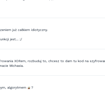
zeniem już całkiem idiotyczny.
kcji jest... ;/
yfrowania XORem, rozbuduj to, chcesz to dam tu kod na szyfrowa
macie Michasia.
snym, algorytmem
?