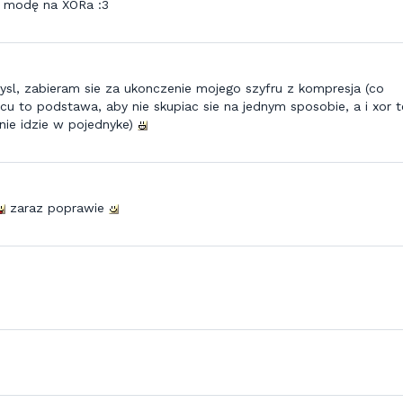
ł modę na XORa :3
sl, zabieram sie za ukonczenie mojego szyfru z kompresja (co
u to podstawa, aby nie skupiac sie na jednym sposobie, a i xor t
 nie idzie w pojednyke)
zaraz poprawie