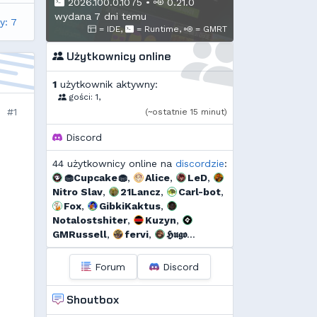
2026.100.0.1075
•
0.21.0
wydana 7 dni temu
y: 7
= IDE,
= Runtime,
= GMRT
Użytkownicy online
1
użytkownik aktywny:
gości: 1,
#1
(~ostatnie 15 minut)
Discord
44 użytkownicy online na
discordzie
:
🧁Cupcake🧁
,
Alice
,
LeD
,
Nitro Slav
,
21Lancz
,
Carl-bot
,
Fox
,
GibkiKaktus
,
Notalostshiter
,
Kuzyn
,
GMRussell
,
fervi
,
𝕳𝖚𝖌𝖔
𝕲𝖔𝖓𝖝𝖆𝖑𝖊𝖝
,
𝕯𝖎𝖆𝖓𝖆
,
Radek
Ignatów
,
PhysX ᴺⱽᴵᴰᴵᴬ
,
r...
,
Forum
Discord
Threef
,
Uzjel
,
s...
,
Murrri
,
HappyOrange
,
Dyno
,
Shoutbox
Deusald
,
szmalu
,
Korodzik
,