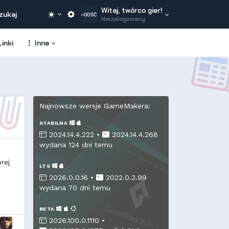
Witaj, twórco gier!
zukaj
~GOŚĆ
Niezalogowany
inki
Inne
Najnowsze wersje GameMakera:
STABILNA
2024.14.4.222 •
2024.14.4.268
wydana 124 dni temu
rej
LTS
2026.0.0.16 •
2022.0.3.99
wydana 70 dni temu
BETA
2026.100.0.1110 •