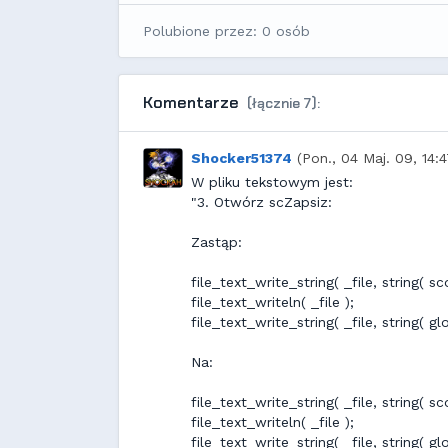
Polubione przez: 0 osób
Komentarze
(łącznie 7):
Shocker51374
(Pon., 04 Maj. 09, 14:4
W pliku tekstowym jest:
"3. Otwórz scZapsiz:
Zastąp:
file_text_write_string( _file, string( s
file_text_writeln( _file );
file_text_write_string( _file, string( g
Na:
file_text_write_string( _file, string( s
file_text_writeln( _file );
file_text_write_string( _file, string( g