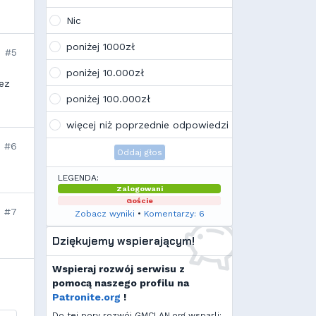
Wojo
(10:21, 12.02.26)
Tak, po zmianach gmclan przeżywa
Nic
drugą młodość. Najnowsze trendy
wskazują, że ten rok będzie rokiem
poniżej 1000zł
#5
Linuxa, rokiem odejścia od
Facebooka i rokiem odejścia od
poniżej 10.000zł
discorda na rzecz forów
ez
internetowych
poniżej 100.000zł
Kamilek
(21:57, 08.12.25)
K
Ale klimat tu znowu wrócić!
więcej niż poprzednie odpowiedzi
#6
Oddaj głos
LEGENDA:
Zalogowani
Goście
#7
Zobacz wyniki
•
Komentarzy: 6
Dziękujemy wspierającym!
Wspieraj rozwój serwisu z
pomocą naszego profilu na
Patronite.org
!
Do tej pory rozwój GMCLAN.org wsparli: