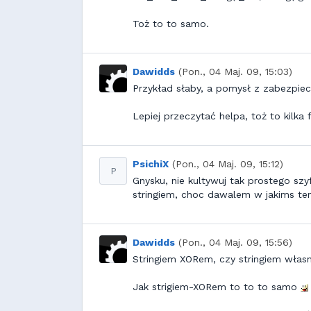
Toż to to samo.
Dawidds
(Pon., 04 Maj. 09, 15:03)
Przykład słaby, a pomysł z zabezpiec
Lepiej przeczytać helpa, toż to kilka fun
PsichiX
(Pon., 04 Maj. 09, 15:12)
P
Gnysku, nie kultywuj tak prostego sz
stringiem, choc dawalem w jakims te
Dawidds
(Pon., 04 Maj. 09, 15:56)
Stringiem XORem, czy stringiem wła
Jak strigiem-XORem to to to samo