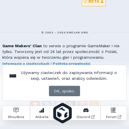
BETA
© 2002 - 2026 GMCLAN.ORG
Game Makers' Clan
to serwis o programie GameMaker i nie
tylko. Tworzony jest od 24 lat przez społeczność z Polski,
która wspiera się w tworzeniu gier i programowaniu.
Informacje o ciasteczkach
|
Polityka prywatności
|
Redakcja & kontakt
Używamy ciasteczek do zapisywania informacji o
Wszelkie prawa zastrzeżone. Kopiowanie materiałów bez zgody
sesji, ustawień, oraz analizy odwiedzin.
redakcji zabronione!
© 2002-2017 Ranmus, © 2017-2026
{=|=} fable_inside();
OK, spoko.
ZNAJDZIESZ NAS TAKŻE NA:
Zapytań do bazy:
22
• Czas generowania:
0.86
s.
Shoutbox
Ankieta
Discord
Forum