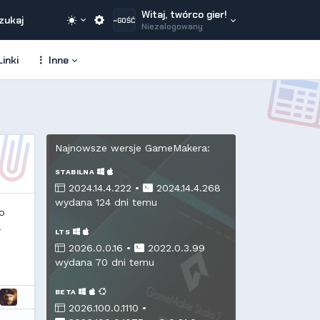
Witaj, twórco gier!
zukaj
~GOŚĆ
Niezalogowany
inki
Inne
Najnowsze wersje GameMakera:
STABILNA
2024.14.4.222 •
2024.14.4.268
wydana 124 dni temu
o
a
LTS
2026.0.0.16 •
2022.0.3.99
wydana 70 dni temu
BETA
2026.100.0.1110 •