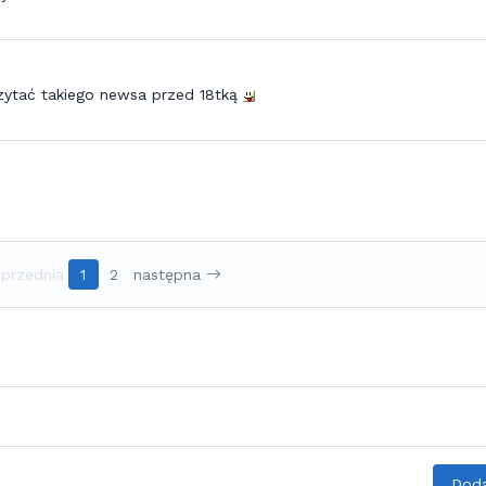
zytać takiego newsa przed 18tką
przednia
1
2
następna
Doda