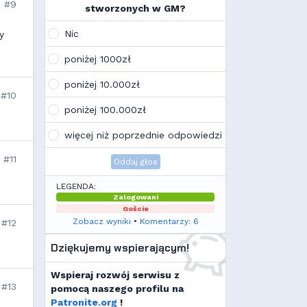
na swoim laptopie
#9
stworzonych w GM?
Wojo
(10:21, 12.02.26)
Tak, po zmianach gmclan przeżywa
Nic
y
drugą młodość. Najnowsze trendy
wskazują, że ten rok będzie rokiem
poniżej 1000zł
Linuxa, rokiem odejścia od
Facebooka i rokiem odejścia od
poniżej 10.000zł
discorda na rzecz forów
#10
internetowych
poniżej 100.000zł
Kamilek
(21:57, 08.12.25)
K
Ale klimat tu znowu wrócić!
więcej niż poprzednie odpowiedzi
#11
Oddaj głos
LEGENDA:
Zalogowani
Goście
Zobacz wyniki
•
Komentarzy: 6
#12
Dziękujemy wspierającym!
Wspieraj rozwój serwisu z
#13
pomocą naszego profilu na
Patronite.org
!