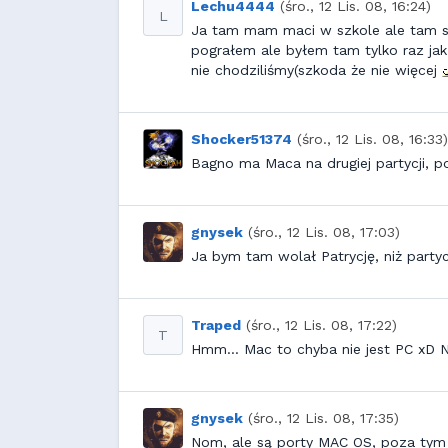
Lechu4444
(śro., 12 Lis. 08, 16:24)
L
Ja tam mam maci w szkole ale tam są 
pograłem ale byłem tam tylko raz ja
nie chodziliśmy(szkoda że nie więcej
Shocker51374
(śro., 12 Lis. 08, 16:33)
Bagno ma Maca na drugiej partycji, po
gnysek
(śro., 12 Lis. 08, 17:03)
Ja bym tam wolał Patrycję, niż party
Traped
(śro., 12 Lis. 08, 17:22)
T
Hmm... Mac to chyba nie jest PC xD 
gnysek
(śro., 12 Lis. 08, 17:35)
Nom, ale są porty MAC OS, poza tym 