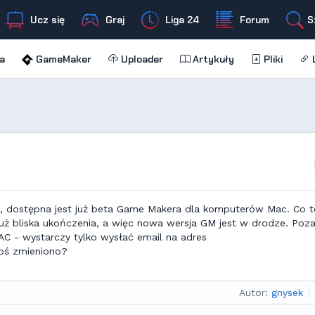
Ucz się
Graj
Liga 24
Forum
S
a
GameMaker
Uploader
Artykuły
Pliki
L
G, dostępna jest już beta Game Makera dla komputerów Mac. Co t
uż bliska ukończenia, a więc nowa wersja GM jest w drodze. Poz
 - wystarczy tylko wysłać email na adres
oś zmieniono?
Autor:
gnysek