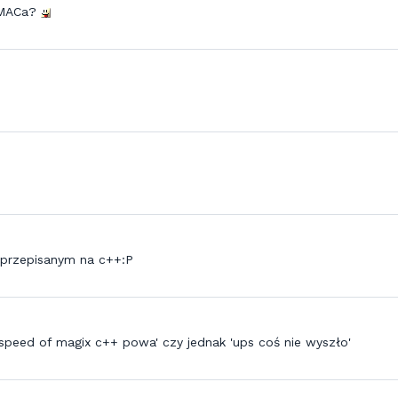
 MACa?
m przepisanym na c++:P
speed of magix c++ powa' czy jednak 'ups coś nie wyszło'