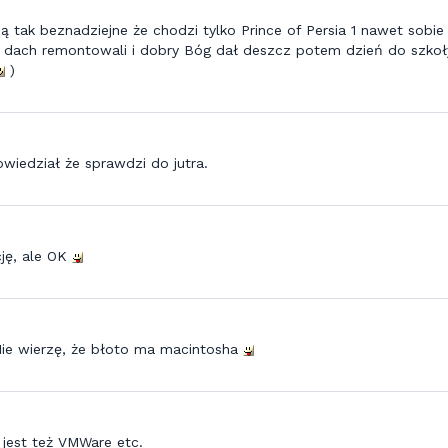
tak beznadziejne że chodzi tylko Prince of Persia 1 nawet sobie
k dach remontowali i dobry Bóg dał deszcz potem dzień do szkoł
)
wiedział że sprawdzi do jutra.
cję, ale OK
Nie wierzę, że błoto ma macintosha
jest też VMWare etc.