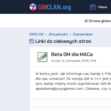
News
Strona główn
GMCLAN
Aktualności
Gamemaker
Linki do ciekawych stron
Beta GM dla MACa
środa, 12 Listopada 2008, 11:18
W końcu jest! Jak informuje nas Sandy z YY
dla nas oznacza? Że wersja GM w C++ jest j
tym, każdy chętny może wypróbować GM MAC
applebeta@yoyogames.com. Ciekawe, czy c