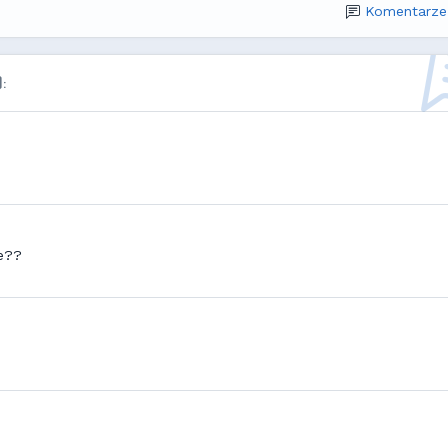
Komentarze
:
e??