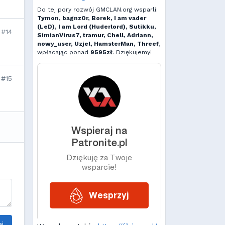
Do tej pory rozwój GMCLAN.org wsparli:
Tymon, bagnz0r, Borek, I am vader
(LeD), I am Lord (Huderlord), Sutikku,
#14
SimianVirus7, tramur, Chell, Adriann,
nowy_user, Uzjel, HamsterMan, Threef
,
wpłacając ponad
9595zł
. Dziękujemy!
#15
j