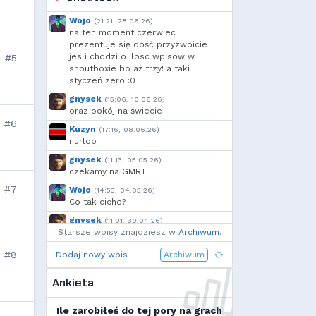
Pako
,
Dyno
,
🆅🅸🆃🅾74🅼
,
Deusald
,
FarnekGarnek
,
Wojo
(21:21, 28.06.26)
szmalu
,
Korodzik
,
sgames
,
na ten moment czerwiec
OdrzuconyKrakers
,
Ulti
,
prezentuje się dość przyzwoicie
jesli chodzi o ilosc wpisow w
#5
Kandif
,
Danieo
,
bagno
,
shoutboxie bo aż trzy! a taki
Arrekin
,
Mtax
,
g...
,
szynka
,
styczeń zero :0
Cebul
,
moeglich
,
Add92
,
gnysek
(15:06, 10.06.26)
Krzysiek1250
,
h...
,
Shockah
,
oraz pokój na świecie
exigo
#6
Kuzyn
(17:16, 08.06.26)
i urlop
gnysek
(11:13, 05.05.26)
czekamy na GMRT
#7
Wojo
(14:53, 04.05.26)
Co tak cicho?
gnysek
(11:01, 30.04.26)
Starsze wpisy znajdziesz w
Grill panie, grill.
Archiwum
.
Wojo
(14:18, 29.04.26)
#8
Dodaj nowy wpis
Archiwum
Jak planujecie spędzić najbliższą
majówkę?
Ankieta
Wojo
(13:15, 13.03.26)
Ja zainstalowałem sobie Linux mint
Ile zarobiłeś do tej pory na grach