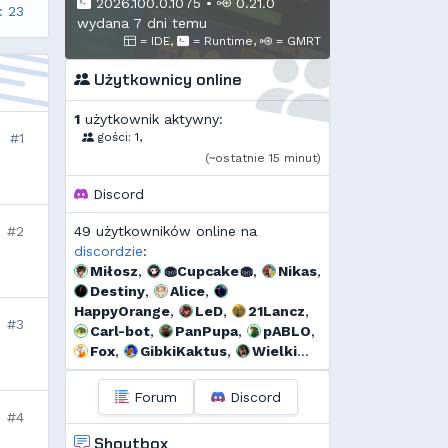
2026.100.0.1075
•
0.21.0
: 23
wydana 7 dni temu
= IDE,
= Runtime,
= GMRT
Użytkownicy online
1
użytkownik aktywny:
#1
gości: 1,
(~ostatnie 15 minut)
Discord
#2
49 użytkowników online na
discordzie
:
Miłosz
,
🧁Cupcake🧁
,
Nikas
,
Destiny
,
Alice
,
HappyOrange
,
LeD
,
21Lancz
,
#3
Carl-bot
,
PanPupa
,
pABLO
,
Fox
,
GibkiKaktus
,
Wielki
Druid
,
Kuzyn
,
GMRussell
,
Tidżi
,
fervi
,
𝕳𝖚𝖌𝖔 𝕲𝖔𝖓𝖝𝖆𝖑𝖊𝖝
,
Forum
Discord
Kalor
,
r...
,
Threef
,
#4
RogerDodg3r
,
Uzjel
,
s...
,
Shoutbox