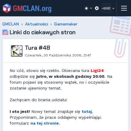
~GOŚĆ
GMCLAN
Aktualności
Gamemaker
Linki do ciekawych stron
Tura #48
Czwartek, 30 Października 2008, 21:47
No cóż, słowo się rzekło. Obiecana tura
Ligi24
odbędzie się
jutro, w okolicach godziny 20:00
. Na
forum pojawi się stosowny wątek, no i oczywiście
zostanie ujawniony temat.
Zachęcam do brania udziału!
I oto jest!
Nowy temat znajduje się
tutaj
.
Przypominam, że prace oddajemy wypełniając
formularz
na tej stronie
.