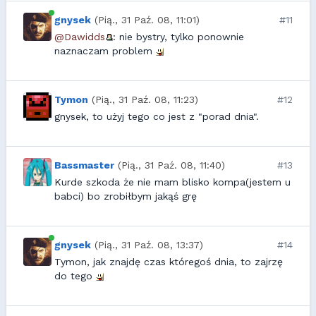
gnysek
(Pią., 31 Paź. 08, 11:01)
#11
@Dawidds
: nie bystry, tylko ponownie
naznaczam problem
Tymon
(Pią., 31 Paź. 08, 11:23)
#12
gnysek, to użyj tego co jest z "porad dnia".
Bassmaster
(Pią., 31 Paź. 08, 11:40)
#13
Kurde szkoda że nie mam blisko kompa(jestem u
babci) bo zrobiłbym jakąś grę
gnysek
(Pią., 31 Paź. 08, 13:37)
#14
Tymon, jak znajdę czas któregoś dnia, to zajrzę
do tego