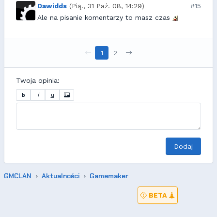
Dawidds
(Pią., 31 Paź. 08, 14:29)
#15
Ale na pisanie komentarzy to masz czas
1
2
Twoja opinia:
b
i
u
Dodaj
GMCLAN
Aktualności
Gamemaker
BETA