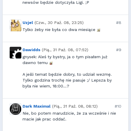
newsów będzie dotyczyła Ligi. ;P
Uzjel
(Czw., 30 Paź. 08, 23:25)
#8
Tylko żeby nie była co dwa miesiące
Dawidds
(Pią., 31 Paź. 08, 07:52)
#9
gnysek: Aleś ty bystry, ja o tym pisałem już
dawno temu
A jeśli temat będzie dobry, to udział wezmę.
Tylko godzina trochę nie pasuje ;/ Lepsza by
była nie wiem, 18:00...?
Dark Maximal
(Pią., 31 Paź. 08, 08:12)
#10
Nie, bo potem marudzicie, że za wcześnie i nie
macie jak prac oddać.