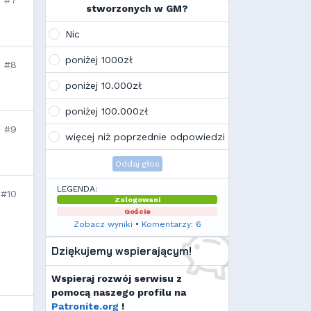
#7
na swoim laptopie
stworzonych w GM?
Wojo
(10:21, 12.02.26)
Tak, po zmianach gmclan przeżywa
Nic
drugą młodość. Najnowsze trendy
wskazują, że ten rok będzie rokiem
poniżej 1000zł
#8
Linuxa, rokiem odejścia od
Facebooka i rokiem odejścia od
poniżej 10.000zł
discorda na rzecz forów
internetowych
poniżej 100.000zł
Kamilek
(21:57, 08.12.25)
K
#9
Ale klimat tu znowu wrócić!
więcej niż poprzednie odpowiedzi
Oddaj głos
LEGENDA:
#10
Zalogowani
Goście
Zobacz wyniki
•
Komentarzy: 6
Dziękujemy wspierającym!
Wspieraj rozwój serwisu z
pomocą naszego profilu na
Patronite.org
!