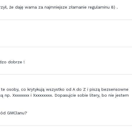
burzył, że daję warna za najmniejsze złamanie regulaminu 8) .
dzo dobrze !
 te osoby, co krytykują wszystko od A do Z i piszą bezsensowne
 np. Xxxxxxxx i Xxxxxxxxx. Dopasujcie sobie litery, bo nie jestem
chód GMClanu?