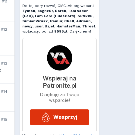
#11
Do tej pory rozwój GMCLAN.org wsparli:
Tymon, bagnz0r, Borek, I am vader
(LeD), I am Lord (Huderlord), Sutikku,
SimianVirus7, tramur, Chell, Adriann,
nowy_user, Uzjel, HamsterMan, Threef
,
#12
wpłacając ponad
9595zł
. Dziękujemy!
#13
D
#14
#15