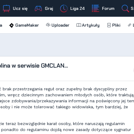
Ucz się
Graj
Liga 24
Forum
S
a
GameMaker
Uploader
Artykuły
Pliki
L
lina w serwisie GMCLAN...
brak przestrzegania reguł oraz zupełny brak dyscypliny przez
im, wręcz dziecinnym zachowaniem młodych osób, które traktują
miejsce zdobywania/przekazywania informacji na poświęcony jej te
soby i nie może tolerować takiego widowiska, tym bardziej, że
 teraz bezwzględnie karał osoby, które naruszają regulamin
r, ponadto do regulaminu dojdą nowe zasady dotyczące sygnatur