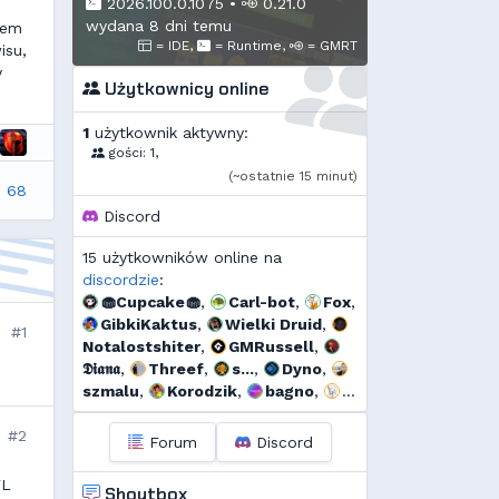
2026.100.0.1075
•
0.21.0
wydana 8 dni temu
dem
= IDE,
= Runtime,
= GMRT
isu,
y
Użytkownicy online
1
użytkownik aktywny:
gości: 1,
(~ostatnie 15 minut)
: 68
Discord
15 użytkowników online na
discordzie
:
🧁Cupcake🧁
,
Carl-bot
,
Fox
,
GibkiKaktus
,
Wielki Druid
,
#1
Notalostshiter
,
GMRussell
,
𝕯𝖎𝖆𝖓𝖆
,
Threef
,
s...
,
Dyno
,
szmalu
,
Korodzik
,
bagno
,
Krzysiek1250
#2
Forum
Discord
FL
Shoutbox