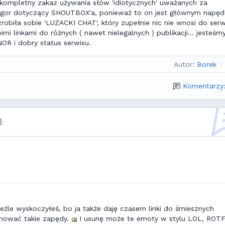
kompletny zakaz używania słów 'idiotycznych' uważanych za
ygor dotyczący SHOUTBOX'a, ponieważ to on jest głównym napę
biła sobie 'LUZACKI CHAT', który zupełnie nic nie wnosi do serw
mi linkami do różnych ( nawet nielegalnych ) publikacji... jesteśm
OR i dobry status serwisu.
Autor:
Borek
Komentarzy
):
eźle wyskoczyłeś, bo ja także daję czasem linki do śmiesznych
amować takie zapędy.
I usunę może te emoty w stylu LOL, ROT