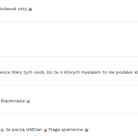
 dodawał osty
wsze litery tych osob, bo te o ktorych myslalem to nie podales x
i Blackmaula
dzą, że paczą GMClan
Plaga spamerów