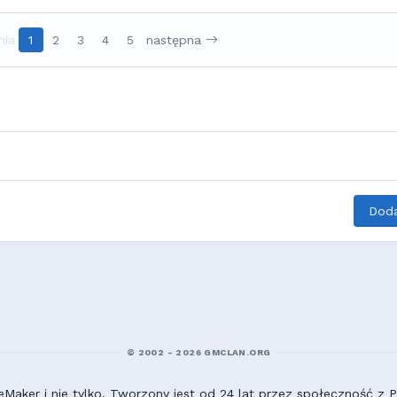
nia
1
2
3
4
5
następna
Doda
© 2002 - 2026 GMCLAN.ORG
aker i nie tylko. Tworzony jest od 24 lat przez społeczność z Po