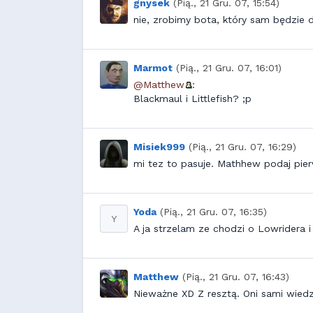
gnysek
(Pią., 21 Gru. 07, 15:54)
nie, zrobimy bota, który sam będzie
Marmot
(Pią., 21 Gru. 07, 16:01)
@Matthew
:
Blackmaul i Littlefish? ;p
Misiek999
(Pią., 21 Gru. 07, 16:29)
mi tez to pasuje. Mathhew podaj pier
Yoda
(Pią., 21 Gru. 07, 16:35)
Y
A ja strzelam ze chodzi o Lowridera 
Matthew
(Pią., 21 Gru. 07, 16:43)
Nieważne XD Z resztą. Oni sami wie