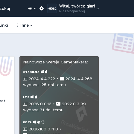
Witaj, twórco gier!
zukaj
~GOŚĆ
Niezalogowany
inki
Inne
Najnowsze wersje GameMakera:
STABILNA
2024.14.4.222 •
2024.14.4.268
wydana 125 dni temu
LTS
mat.
2026.0.0.16 •
2022.0.3.99
wydana 71 dni temu
BETA
2026.100.0.1110 •