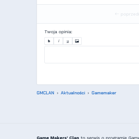
poprzed
Twoja opinia:
b
i
u
GMCLAN
Aktualności
Gamemaker
Game Makers' Clan
to serwis o programie GameM