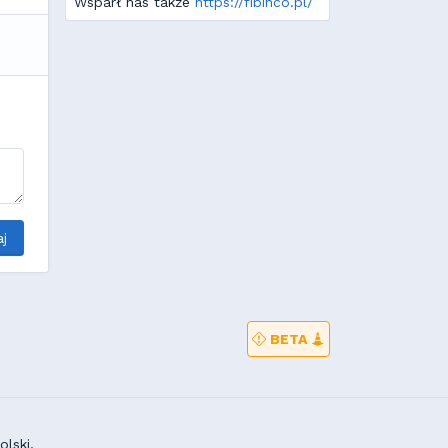
Wsparł nas także
https://fibinco.pl/
j
BETA
lski,