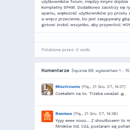
użytkowników forum, między innymi dojdzie 
kompletny SPAM. Dodatkowo zaostrzy się r
spamu, większość użytkowników po prostu zro
a wręcz przeciwnie, bo jest zasypywany głupi
gotowi zrobić wszystko, aby przywrócić HON
Polubione przez: 0 osób
Komentarze
(łącznie 68, wyświetlam 1 - 15
Misztrzunio
(Pią., 21 Gru. 07, 14:37)
Czekałem na to. Trzeba uważać
.
Ranmus
(Pią., 21 Gru. 07, 14:38)
Yyyy eeee nooo... Z shoutboxem to ni
filmików itd. Cóż, postaram się poh