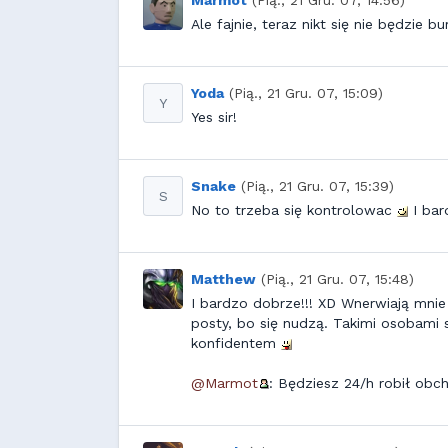
Marmot
(Pią., 21 Gru. 07, 14:56)
Ale fajnie, teraz nikt się nie będzie 
Yoda
(Pią., 21 Gru. 07, 15:09)
Y
Yes sir!
Snake
(Pią., 21 Gru. 07, 15:39)
S
No to trzeba się kontrolowac
I bar
Matthew
(Pią., 21 Gru. 07, 15:48)
I bardzo dobrze!!! XD Wnerwiają mnie
posty, bo się nudzą. Takimi osobami są
konfidentem
@Marmot
: Będziesz 24/h robił ob