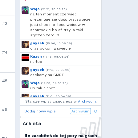
Wojo
(21:21, 28.06.26)
na ten moment czerwiec
prezentuje się dość przyzwoicie
#3
jesli chodzi o ilosc wpisow w
shoutboxie bo aż trzy! a taki
styczeń zero :0
gnysek
(15:06, 10.06.26)
oraz pokój na świecie
#4
Kuzyn
(17:16, 08.06.26)
i urlop
gnysek
(11:13, 05.05.26)
czekamy na GMRT
#5
Wojo
(14:53, 04.05.26)
Co tak cicho?
gnysek
(11:01, 30.04.26)
Starsze wpisy znajdziesz w
Grill panie, grill.
Archiwum
.
#6
Wojo
(14:18, 29.04.26)
Dodaj nowy wpis
Archiwum
Jak planujecie spędzić najbliższą
majówkę?
Ankieta
Wojo
(13:15, 13.03.26)
Ja zainstalowałem sobie Linux mint
Ile zarobiłeś do tej pory na grach