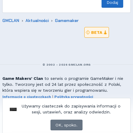
Dodaj
GMCLAN
Aktualności
Gamemaker
BETA
© 2002 - 2026 GMCLAN.ORG
Game Makers' Clan
to serwis o programie GameMaker i nie
tylko. Tworzony jest od 24 lat przez społeczność z Polski,
która wspiera się w tworzeniu gier i programowaniu.
Informacje o ciasteczkach
|
Polityka prywatności
|
Redakcja & kontakt
Używamy ciasteczek do zapisywania informacji o
Wszelkie prawa zastrzeżone. Kopiowanie materiałów bez zgody
sesji, ustawień, oraz analizy odwiedzin.
redakcji zabronione!
© 2002-2017 Ranmus, © 2017-2026
{=|=} fable_inside();
OK, spoko.
ZNAJDZIESZ NAS TAKŻE NA: