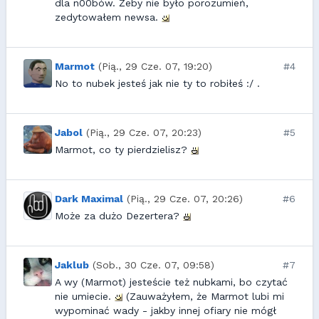
dla n00bów. Żeby nie było porozumień,
zedytowałem newsa.
Marmot
(Pią., 29 Cze. 07, 19:20)
#4
No to nubek jesteś jak nie ty to robiłeś :/ .
Jabol
(Pią., 29 Cze. 07, 20:23)
#5
Marmot, co ty pierdzielisz?
Dark Maximal
(Pią., 29 Cze. 07, 20:26)
#6
Może za dużo Dezertera?
Jaklub
(Sob., 30 Cze. 07, 09:58)
#7
A wy (Marmot) jesteście też nubkami, bo czytać
nie umiecie.
(Zauważyłem, że Marmot lubi mi
wypominać wady - jakby innej ofiary nie mógł