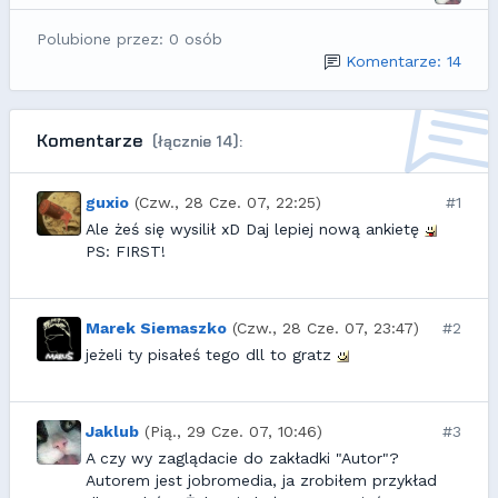
Polubione przez: 0 osób
Komentarze: 14
Komentarze
(łącznie 14):
guxio
(Czw., 28 Cze. 07, 22:25)
#1
Ale żeś się wysilił xD Daj lepiej nową ankietę
PS: FIRST!
Marek Siemaszko
(Czw., 28 Cze. 07, 23:47)
#2
jeżeli ty pisałeś tego dll to gratz
Jaklub
(Pią., 29 Cze. 07, 10:46)
#3
A czy wy zaglądacie do zakładki "Autor"?
Autorem jest jobromedia, ja zrobiłem przykład