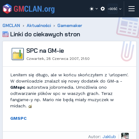
~GOŚĆ
GMCLAN
Aktualności
Gamemaker
Linki do ciekawych stron
SPC na GM-ie
Czwartek, 28 Czerwca 2007, 21:50
Leniłem się długo, ale w końcu skończyłem z 'urlopem'.
W downloadzie znalazł się nowy dodatek do GM-a -
GMspc
autorstwa jobromedia. Umożliwia ono
odtwarzanie plików spc w waszych grach. Teraz
fangame-y np. Mario nie będą miały muzyczek w
midach.
GMSPC
Autor:
Jaklub