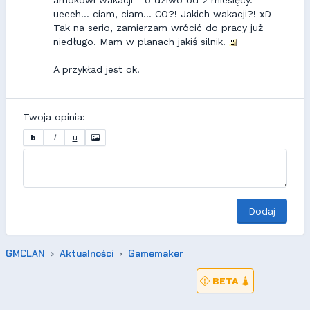
amokowi wakacji - o dziwo od 2 miesięcy."
ueeeh... ciam, ciam... CO?! Jakich wakacji?! xD
Tak na serio, zamierzam wrócić do pracy już
niedługo. Mam w planach jakiś silnik.
A przykład jest ok.
Twoja opinia:
b
i
u
Dodaj
GMCLAN
Aktualności
Gamemaker
BETA