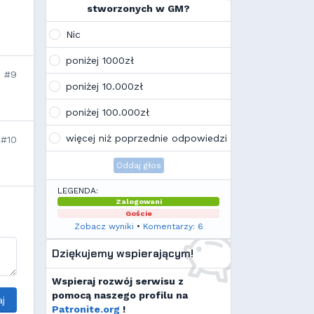
na swoim laptopie
stworzonych w GM?
Wojo
(10:21, 12.02.26)
Tak, po zmianach gmclan przeżywa
Nic
drugą młodość. Najnowsze trendy
wskazują, że ten rok będzie rokiem
poniżej 1000zł
Linuxa, rokiem odejścia od
#9
Facebooka i rokiem odejścia od
poniżej 10.000zł
discorda na rzecz forów
internetowych
poniżej 100.000zł
Kamilek
(21:57, 08.12.25)
K
Ale klimat tu znowu wrócić!
więcej niż poprzednie odpowiedzi
#10
Oddaj głos
LEGENDA:
Zalogowani
Goście
Zobacz wyniki
•
Komentarzy: 6
Dziękujemy wspierającym!
Wspieraj rozwój serwisu z
pomocą naszego profilu na
j
Patronite.org
!