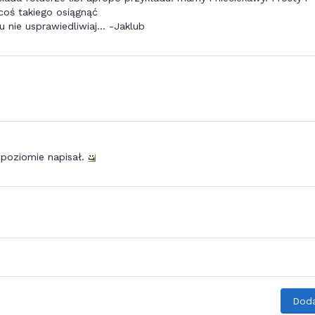
 coś takiego osiągnąć
u nie usprawiedliwiaj... -Jaklub
 poziomie napisał.
Doda