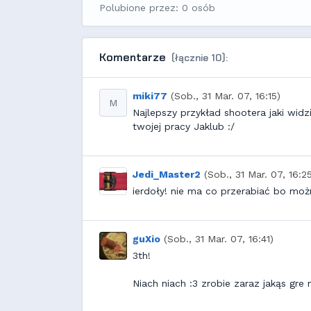
Polubione przez: 0 osób
Komentarze
(łącznie 10):
miki77
(Sob., 31 Mar. 07, 16:15)
M
Najlepszy przykład shootera jaki widz
twojej pracy Jaklub :/
Jedi_Master2
(Sob., 31 Mar. 07, 16:2
ierdoły! nie ma co przerabiać bo mo
guXio
(Sob., 31 Mar. 07, 16:41)
3th!
Niach niach :3 zrobie zaraz jakąs gre 