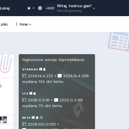
Witaj, twórco gier!
zukaj
~GOŚĆ
Niezalogowany
inki
Inne
Najnowsze wersje GameMakera:
STABILNA
2024.14.4.222 •
2024.14.4.268
wydana 124 dni temu
).
LTS
2026.0.0.16 •
2022.0.3.99
wydana 70 dni temu
BETA
2026.100.0.1110 •