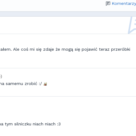
Komentarzy
iałem. Ale coś mi się zdaje że mogą się pojawić teraz przeróbki
5)
żna samemu zrobić :/
na tym silniczku niach niach :3