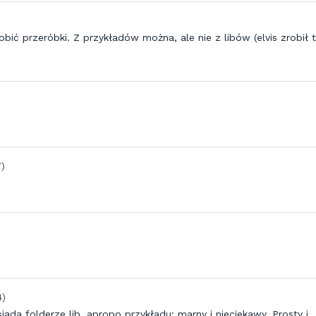
bić przeróbki. Z przykładów można, ale nie z libów (elvis zrobił 
7)
4)
ada folderze lib. apropo przykładu: marny i nieciekawy. Prosty i