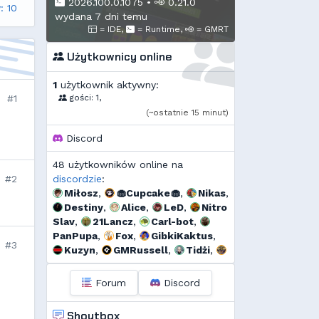
2026.100.0.1075
•
0.21.0
: 10
wydana 7 dni temu
= IDE,
= Runtime,
= GMRT
Użytkownicy online
1
użytkownik aktywny:
#1
gości: 1,
(~ostatnie 15 minut)
Discord
48 użytkowników online na
#2
discordzie
:
Miłosz
,
🧁Cupcake🧁
,
Nikas
,
Destiny
,
Alice
,
LeD
,
Nitro
Slav
,
21Lancz
,
Carl-bot
,
PanPupa
,
Fox
,
GibkiKaktus
,
#3
Kuzyn
,
GMRussell
,
Tidżi
,
fervi
,
𝕳𝖚𝖌𝖔 𝕲𝖔𝖓𝖝𝖆𝖑𝖊𝖝
,
𝕯𝖎𝖆𝖓𝖆
,
r...
,
Threef
,
RogerDodg3r
,
Forum
Discord
Uzjel
,
s...
,
Murrri
,
Dyno
,
🆅🅸🆃🅾74🅼
,
Deusald
,
Shoutbox