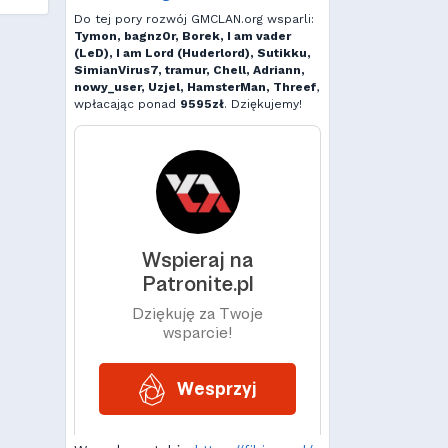
Do tej pory rozwój GMCLAN.org wsparli:
Tymon, bagnz0r, Borek, I am vader
(LeD), I am Lord (Huderlord), Sutikku,
SimianVirus7, tramur, Chell, Adriann,
nowy_user, Uzjel, HamsterMan, Threef
,
wpłacając ponad
9595zł
. Dziękujemy!