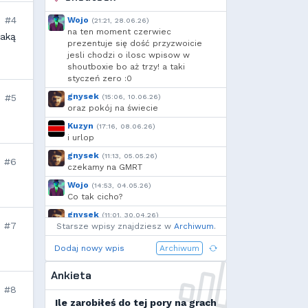
szmalu
,
Korodzik
,
Marco
,
Kandif
,
Danieo
,
Arrekin
,
#4
Wojo
(21:21, 28.06.26)
Mtax
,
MrTesterr
,
g...
,
na ten moment czerwiec
taką
RuLing
,
Voytec
,
szynka
,
prezentuje się dość przyzwoicie
jesli chodzi o ilosc wpisow w
Cebul
,
Borek
,
Add92
,
shoutboxie bo aż trzy! a taki
Krzysiek1250
,
h...
,
Shockah
,
styczeń zero :0
Nero
,
exigo
,
xVANiLL
gnysek
#5
(15:06, 10.06.26)
oraz pokój na świecie
Kuzyn
(17:16, 08.06.26)
i urlop
gnysek
(11:13, 05.05.26)
#6
czekamy na GMRT
Wojo
(14:53, 04.05.26)
Co tak cicho?
gnysek
(11:01, 30.04.26)
#7
Starsze wpisy znajdziesz w
Grill panie, grill.
Archiwum
.
Wojo
(14:18, 29.04.26)
Dodaj nowy wpis
Archiwum
Jak planujecie spędzić najbliższą
majówkę?
Ankieta
Wojo
(13:15, 13.03.26)
#8
Ja zainstalowałem sobie Linux mint
Ile zarobiłeś do tej pory na grach