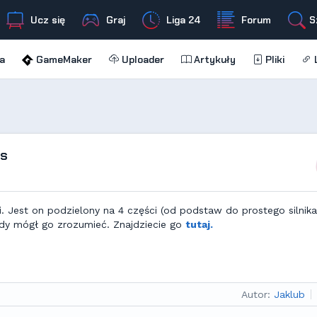
Ucz się
Graj
Liga 24
Forum
S
a
GameMaker
Uploader
Artykuły
Pliki
L
as
 Jest on podzielony na 4 części (od podstaw do prostego silnika
żdy mógł go zrozumieć. Znajdziecie go
tutaj.
Autor:
Jaklub