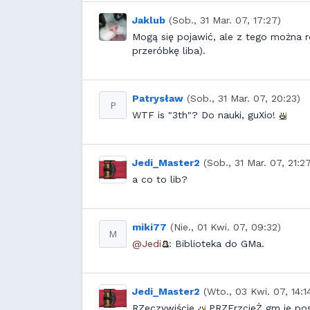
Jaklub
(Sob., 31 Mar. 07, 17:27)
Mogą się pojawić, ale z tego można ro
przeróbkę liba).
Patrysław
(Sob., 31 Mar. 07, 20:23)
P
WTF is "3th"? Do nauki, guXio!
Jedi_Master2
(Sob., 31 Mar. 07, 21:2
a co to lib?
miki77
(Nie., 01 Kwi. 07, 09:32)
M
@Jedi
: Biblioteka do GMa.
Jedi_Master2
(Wto., 03 Kwi. 07, 14:1
RZeczywiście
PRZErzcieŻ gm je posi