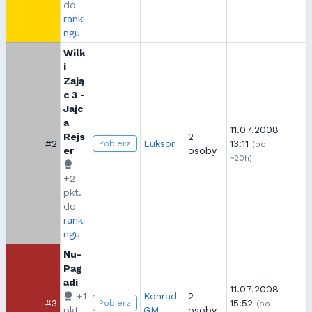
do
ranki
ngu
Wilk
i
Zają
c 3 -
Jajc
a
11.07.2008
Rejs
2
#2
Luksor
13:11
Pobierz
(po
er
osoby
~20h)
+2
pkt.
do
ranki
ngu
Nu-
Pag
adi
11.07.2008
+1
Konrad-
2
#3
15:52
Pobierz
(po
pkt.
GM
osoby