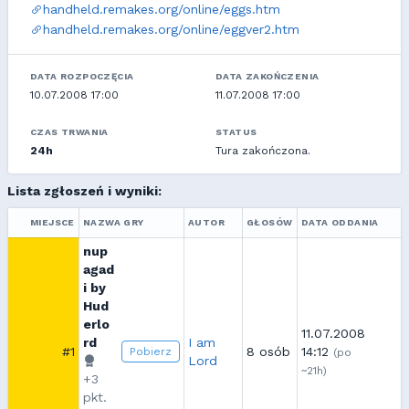
handheld.remakes.org/online/eggs.htm
handheld.remakes.org/online/eggver2.htm
DATA ROZPOCZĘCIA
DATA ZAKOŃCZENIA
10.07.2008 17:00
11.07.2008 17:00
CZAS TRWANIA
STATUS
24h
Tura zakończona.
Lista zgłoszeń i wyniki:
MIEJSCE
NAZWA GRY
AUTOR
GŁOSÓW
DATA ODDANIA
nup
agad
i by
Hud
erlo
11.07.2008
rd
I am
#1
8 osób
14:12
Pobierz
(po
Lord
~21h)
+3
pkt.