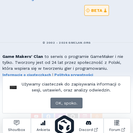
BETA
© 2002 - 2026 GMCLAN.ORG
Game Makers' Clan
to serwis o programie GameMaker i nie
tylko. Tworzony jest od 24 lat przez społeczność z Polski,
która wspiera się w tworzeniu gier i programowaniu.
Informacje o ciasteczkach
|
Polityka prywatności
|
Redakcja & kontakt
Używamy ciasteczek do zapisywania informacji o
Wszelkie prawa zastrzeżone. Kopiowanie materiałów bez zgody
sesji, ustawień, oraz analizy odwiedzin.
redakcji zabronione!
© 2002-2017 Ranmus, © 2017-2026
{=|=} fable_inside();
OK, spoko.
ZNAJDZIESZ NAS TAKŻE NA:
Zapytań do bazy:
25
• Czas generowania:
1.68
s.
Shoutbox
Ankieta
Discord
Forum