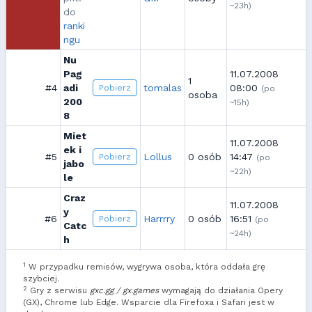
~23h)
do
ranki
ngu
Nu
Pag
11.07.2008
1
#4
adi
tomalas
08:00
Pobierz
(po
osoba
200
~15h)
8
Miet
11.07.2008
ek i
#5
Lollus
0 osób
14:47
Pobierz
(po
jabo
~22h)
le
Craz
11.07.2008
y
#6
Harrrry
0 osób
16:51
Pobierz
(po
Catc
~24h)
h
1
W przypadku remisów, wygrywa osoba, która oddała grę
szybciej.
2
Gry z serwisu
gxc.gg / gx.games
wymagają do działania Opery
(GX), Chrome lub Edge. Wsparcie dla Firefoxa i Safari jest w