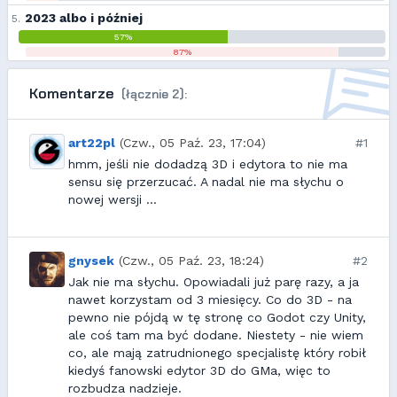
2023 albo i później
5.
57%
87%
Komentarze
(łącznie 2):
art22pl
(Czw., 05 Paź. 23, 17:04)
#1
hmm, jeśli nie dodadzą 3D i edytora to nie ma
sensu się przerzucać. A nadal nie ma słychu o
nowej wersji ...
gnysek
(Czw., 05 Paź. 23, 18:24)
#2
Jak nie ma słychu. Opowiadali już parę razy, a ja
nawet korzystam od 3 miesięcy. Co do 3D - na
pewno nie pójdą w tę stronę co Godot czy Unity,
ale coś tam ma być dodane. Niestety - nie wiem
co, ale mają zatrudnionego specjalistę który robił
kiedyś fanowski edytor 3D do GMa, więc to
rozbudza nadzieje.