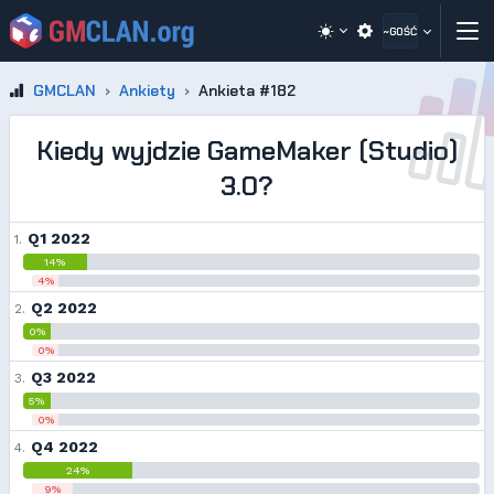
~GOŚĆ
GMCLAN
Ankiety
Ankieta #182
Kiedy wyjdzie GameMaker (Studio)
3.0?
Q1 2022
1.
14%
4%
Q2 2022
2.
0%
0%
Q3 2022
3.
5%
0%
Q4 2022
4.
24%
9%