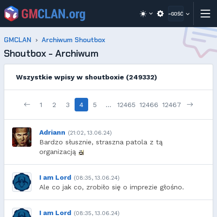
~GOŚĆ
GMCLAN
Archiwum Shoutbox
Shoutbox - Archiwum
Wszystkie wpisy w shoutboxie (249332)
1
2
3
4
5
…
12465
12466
12467
Adriann
(21:02, 13.06.24)
Bardzo słusznie, straszna patola z tą
organizacją
I am Lord
(08:35, 13.06.24)
Ale co jak co, zrobiło się o imprezie głośno.
I am Lord
(08:35, 13.06.24)