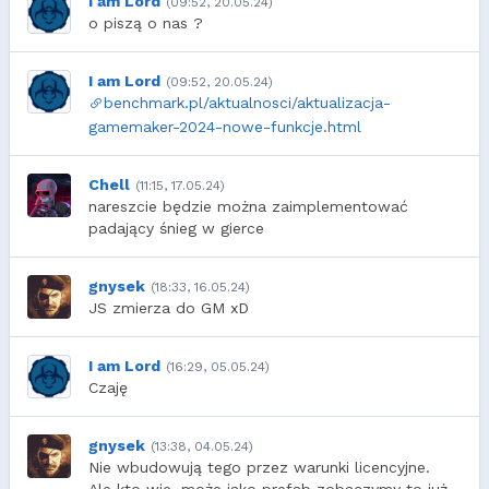
I am Lord
(09:52, 20.05.24)
o piszą o nas ?
I am Lord
(09:52, 20.05.24)
benchmark.pl/aktualnosci/aktualizacja-
gamemaker-2024-nowe-funkcje.html
Chell
(11:15, 17.05.24)
nareszcie będzie można zaimplementować
padający śnieg w gierce
gnysek
(18:33, 16.05.24)
JS zmierza do GM xD
I am Lord
(16:29, 05.05.24)
Czaję
gnysek
(13:38, 04.05.24)
Nie wbudowują tego przez warunki licencyjne.
Ale kto wie, może jako prefab zobaczymy to już