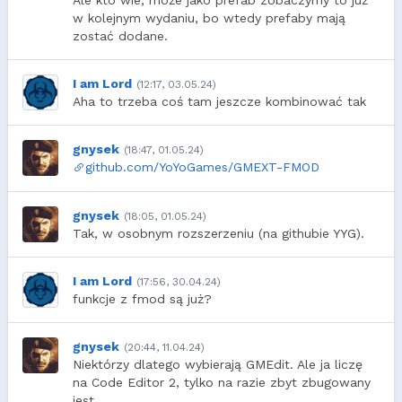
w kolejnym wydaniu, bo wtedy prefaby mają
zostać dodane.
I am Lord
(12:17, 03.05.24)
Aha to trzeba coś tam jeszcze kombinować tak
gnysek
(18:47, 01.05.24)
github.com/YoYoGames/GMEXT-FMOD
gnysek
(18:05, 01.05.24)
Tak, w osobnym rozszerzeniu (na githubie YYG).
I am Lord
(17:56, 30.04.24)
funkcje z fmod są już?
gnysek
(20:44, 11.04.24)
Niektórzy dlatego wybierają GMEdit. Ale ja liczę
na Code Editor 2, tylko na razie zbyt zbugowany
jest.