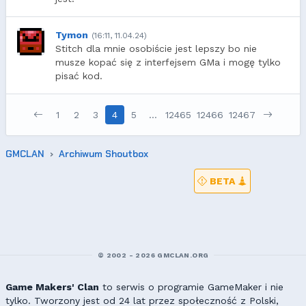
Tymon
(16:11, 11.04.24)
Stitch dla mnie osobiście jest lepszy bo nie
musze kopać się z interfejsem GMa i mogę tylko
pisać kod.
1
2
3
4
5
…
12465
12466
12467
GMCLAN
Archiwum Shoutbox
BETA
© 2002 - 2026 GMCLAN.ORG
Game Makers' Clan
to serwis o programie GameMaker i nie
tylko. Tworzony jest od 24 lat przez społeczność z Polski,